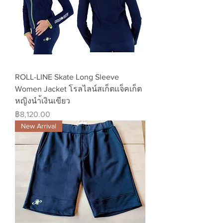
ROLL-LINE Skate Long Sleeve
Women Jacket โรลไลน์สเก็ตเเจ็คเก็ต
หญิงนำ้เงินเขียว
ราคา
฿8,120.00
New Arrival