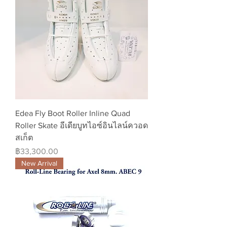
Edea Fly Boot Roller Inline Quad
Roller Skate อีเดียบูทไอซ์อินไลน์ควอด
สเก็ต
ราคา
฿33,300.00
New Arrival