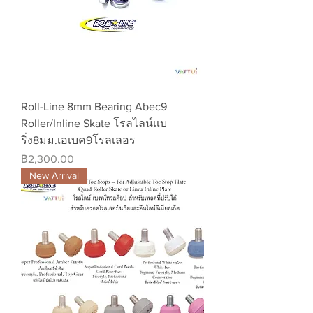
Roll-Line 8mm Bearing Abec9
Roller/Inline Skate โรลไลน์เเบ
ริ่ง8มม.เอเบค9โรลเลอร
ราคา
฿2,300.00
New Arrival