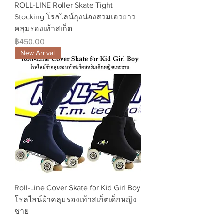
ROLL-LINE Roller Skate Tight
Stocking โรลไลน์ถุงน่องสวมเอวยาว
คลุมรองเท้าสเก็ต
ราคา
฿450.00
New Arrival
Roll-Line Cover Skate for Kid Girl Boy
โรลไลน์ผ้าคลุมรองเท้าสเก็ตเด็กหญิง
ชาย