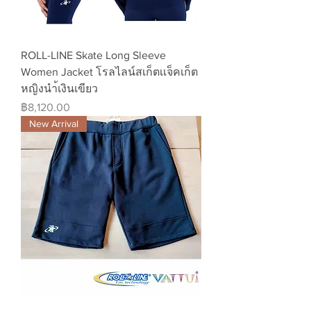
ROLL-LINE Skate Long Sleeve
Women Jacket โรลไลน์สเก็ตเเจ็คเก็ต
หญิงนำ้เงินเขียว
ราคา
฿8,120.00
New Arrival