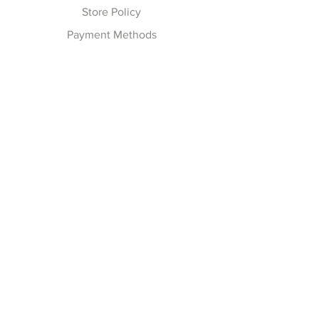
Store Policy
Payment Methods
Follow Us
Facebook
Youtube
Instagram
Tiktok
LINE Official Account
Join our Newsletter