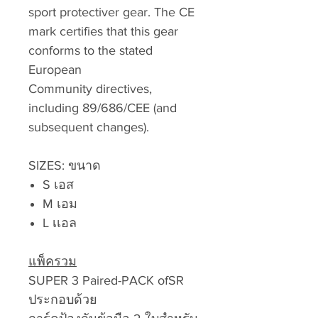
sport protectiver gear. The CE
mark certifies that this gear
conforms to the stated
European
Community directives,
including 89/686/CEE (and
subsequent changes).
SIZES: ขนาด
S เอส
M เอม
L เเอล
แพ็ครวม
SUPER 3 Paired-PACK ofSR
ประกอบด้วย