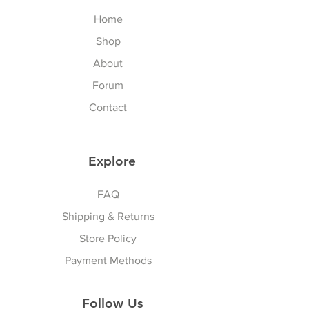
experienced some problems. We
Saturday, Sunday, Thailand
Home
are committed to your satisfaction
Public Holidays and
and will happily process your
Shop
International Public Holidays).
return/exchange accordingly to
จัดส่งในนอกประเทศไทย 7-23
About
our policies, but please follow our
วันทำการ ไม่นับเสาร์อาทิตย์
Forum
procedures. To exchange the
นักขัตฤกษ์ไทยและนักขัตฤกษ์
item, please follow the steps
Contact
นานาชาติ
below:
To ensure that you are properly
LOCAL DUTY TAX for Delivery
credited, obtain
Explore
outside Thailand Customer: ภาษี
Return/Exchange Merchandise
อากรท้องถิ่น ส่งนอกประเทศไทย
Sports & Lifestyle
Authorization Number (RMA#)
Thailand addressed customer
FAQ
by sending an e-mail to
do not have duty tax, products
Shipping & Returns
vattuicompanylimited.com.
are stocked in VATTUI Shop in
You must have the RMA and
Store Policy
Thailand. จัดส่งลูกค้าที่อยู่
product receipt before any
ประเทศไทยไม่มีค่าภาษีสินค้ามี
Payment Methods
exchanges are accepted by
สต็อกที่ร้านวาทตุ้ยใน
VATTUI COMPANY LIMITED.
ประเทศไทย
Follow Us
No exchanges are accepted