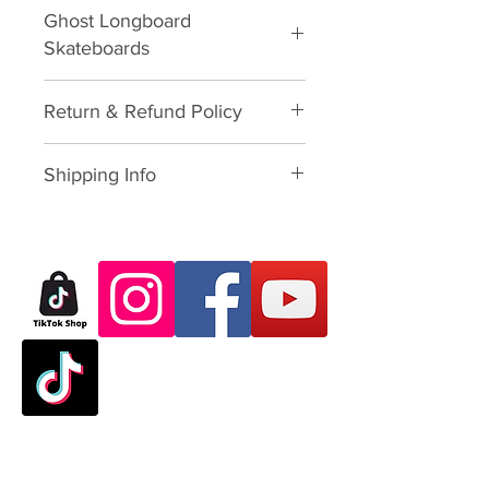
Ghost Longboard
Skateboards
Ghost Longboard - Girl Skateboard
Return & Refund Policy
Deck
Please download form and fill in
Shipping Info
to us:
Exchange/Return Merchandise
SHIPPING POLICY: นโยบายการจัด
Authorization Form
ส่ง:
Thailand: 3-7 working-business
Dear Customer,
day after paid shopping card
Thank you for purchasing skate
(except Saturday, Sunday and
products from VATTUI Company
Public Holidays). จัดส่งใน
Limited, that you buy for
ประเทศไทย 3-7 วันทำการ ไม่
Atomskate collections (Luigino,
นับเสาร์อาทิตย์และนักขัตฤกษ์
Jackson, Atom Wheels, Bionic
Outside Thailand: 7-23
Bearings and Atom Protective
working-business day after
Gear). We regret that you have
paid shopping card (except