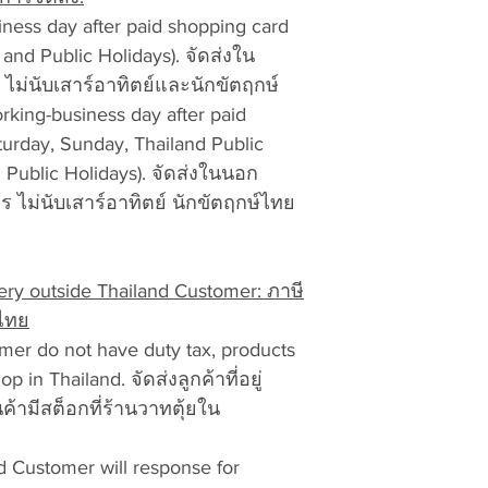
vattuicompanylimi
iness day after paid shopping card
tracking number of
and Public Holidays). จัดส่งใน
goods. Exchanges a
ไม่นับเสาร์อาทิตย์และนักขัตฤกษ์
receipt, and refund
rking-business day after paid
60 days of processi
turday, Sunday, Thailand Public
applied to cover ou
l Public Holidays). จัดส่งในนอก
fees, packing, ship
expenses, unless an
 ไม่นับเสาร์อาทิตย์ นักขัตฤกษ์ไทย
Shipping charges a
restocking fee wil
done to the items o
y outside Thailand Customer: ภาษี
not-as-new conditi
ไทย
Best Regards,
mer do not have duty tax, products
VATTUI COMPANY
 in Thailand. จัดส่งลูกค้าที่อยู่
ค้ามีสต็อกที่ร้านวาทตุ้ยใน
Return/ Exchange 
ALL RETURNS SHIP
Beach Road, Nong
d Customer will response for
Chonburi Province