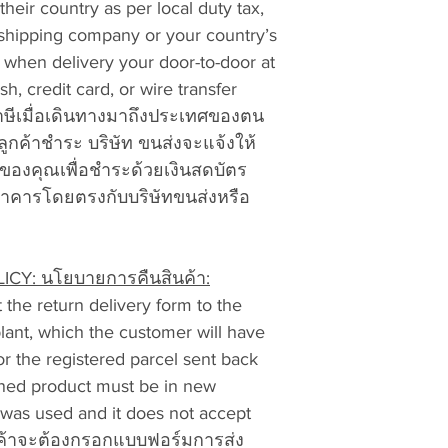
 their country as per local duty tax,
shipping company or your country’s
RMA#
u when delivery your door-to-door at
Shipping Company
h, credit card, or wire transfer
Shipping Tracking
าษีเมื่อเดินทางมาถึงประเทศของตน
Daytime Phone:
ูกค้าชำระ บริษัท ขนส่งจะแจ้งให้
Evening Phone:
E-mail Phone:
่ของคุณเพื่อชำระด้วยเงินสดบัตร
Model Number or D
นาคารโดยตรงกับบริษัทขนส่งหรือ
(s):
Model or Descriptio
exchange:
Y: นโยบายการคืนสินค้า:
Description of pro
 the return delivery form to the
Attach Proof of Pur
ant, which the customer will have
mail or your packin
or the registered parcel sent back
purchase.
N
rned product must be in new
Address
it was used and it does not accept
Ci
ลูกค้าจะต้องกรอกแบบฟอร์มการส่ง