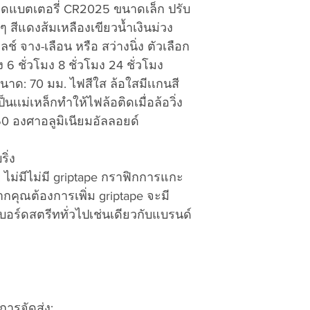
b. Your Name, ship
ดแบตเตอรี่ CR2025 ขนาดเล็ก ปรับ
vattuicompanylimi
telephone number.
ๆ สีแดงส้มเหลืองเขียวน้ำเงินม่วง
c. Model and descri
ลช์ จาง-เลือน หรือ สว่างนิ่ง ตัวเลือก
want to exchange f
ง 6 ชั่วโมง 8 ชั่วโมง 24 ชั่วโมง
d. Description of t
ขนาด: 70 มม. ไฟสีใส ล้อใสมีเเกนสี
specific.
นเเม่เหล็กทำให้ไฟล้อติดเมื่อล้อวิ่ง
e. Proof of Purchas
50 องศาอลูมิเนียมอัลลอยด์
or your packing sli
date.
5. Use Thailand Po
ิ่ง
Thailand currier del
ม่มีไม่มี griptape กราฟิกการแกะ
Ninjaman, etc..). I
กคุณต้องการเพิ่ม griptape จะมี
the package(s) to t
ตบอร์ดสตรีททั่วไปเช่นเดียวกับแบรนด์
VATTUI COMPANY L
Beach Road Soi 20
Chonburi 20150 Th
6. The shipment mu
will not accept “fr
7. E-mail a copy of
ารจัดส่ง: