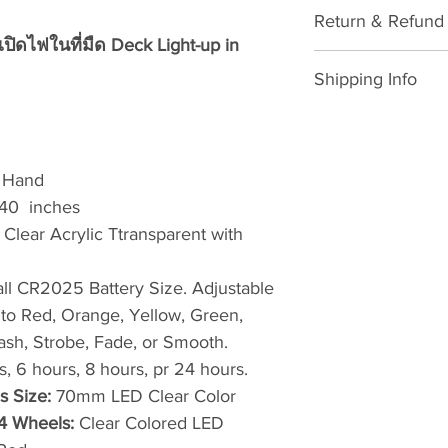
Complete Skatebo
Return & Refund 
าเปิดไฟในที่มืด Deck Light-up in
Please download for
Shipping Info
Exchange/Return M
SHIPPING POLICY: 
Dear Customer,
Thailand: 3-7 wo
Thank you for purc
shopping card (
 Hand
VATTUI Company Li
Public Holidays
 40 inches
Atomskate collecti
ทำการ ไม่นับเสา
Wheels, Bionic Bea
:
Clear Acrylic Ttransparent with
Outside Thailan
Gear). We regret t
after paid shopp
problems. We are c
l CR2025 Battery Size. Adjustable
Sunday, Thailan
and will happily p
International Pu
to Red, Orange, Yellow, Green,
accordingly to our 
ประเทศไทย 7-23 
lash, Strobe, Fade, or Smooth.
procedures. To exc
นักขัตฤกษ์ไทยแ
s, 6 hours, 8 hours, pr 24 hours.
the steps below:
s Size:
70mm LED Clear Color
To ensure that y
LOCAL DUTY TAX fo
 4 Wheels:
Clear Colored LED
Return/Exchang
Customer: ภาษีอาก
Number (RMA#