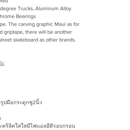
 Red
Thailand addres
vattuicompanyli
egree Trucks, Aluminum Alloy
tax, products a
RMA and product
hrome Bearings
Thailand. จัดส่งล
are accepted 
ภาษีสินค้ามีสต็
pe. The carving graphic Maui as for
No exchanges a
Overseas outsid
dd griptape, there will be another
number
and rec
response for rece
 street skateboard as other brands.
country as per l
Pack the product
customer. The s
packing material
country’s post o
property and the
Ec
delivery your do
responsible for
pay by cash, cre
ลูกค้าจะตอบรับภ
Write the Retur
ของตนตามภาษีอ
Number on each
บริษัท ขนส่งจะแจ
ของคุณเพื่อชำร
รูปมือกระดูกชู2นิ้ว
Include the foll
เงินผ่านธนาคาร
separate Retur
ไปรษณีย์ท้องถิ่น
ว
Please contact us i
a.
Return Merchand
คริลิคใสใสมีไฟเเอลอีดีรอบกรอบ
+66-634565592 or