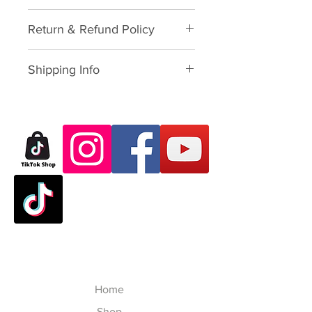
Accessories and Tools
Return & Refund Policy
Please download form and fill in
Shipping Info
to us:
Exchange/Return Merchandise
SHIPPING POLICY: นโยบายการจัด
Authorization Form
ส่ง:
Thailand: 3-7 working-business
Dear Customer,
day after paid shopping card
Thank you for purchasing skate
(except Saturday, Sunday and
products from VATTUI Company
Public Holidays). จัดส่งใน
Limited, that you buy for
ประเทศไทย 3-7 วันทำการ ไม่
Atomskate collections (Luigino,
นับเสาร์อาทิตย์และนักขัตฤกษ์
Jackson, Atom Wheels, Bionic
Outside Thailand: 7-23
Bearings and Atom Protective
working-business day after
Gear). We regret that you have
paid shopping card (except
experienced some problems. We
Saturday, Sunday, Thailand
Home
are committed to your satisfaction
Public Holidays and
and will happily process your
Shop