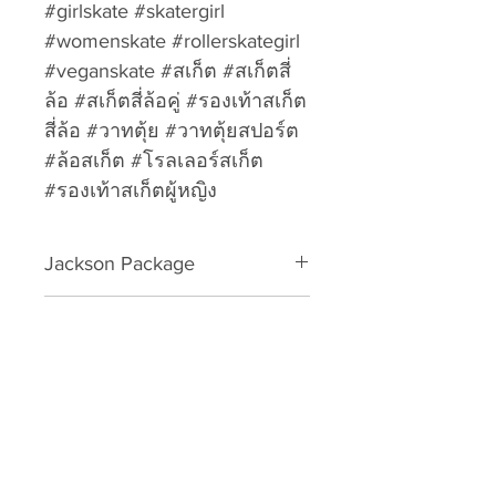
#girlskate #skatergirl
#womenskate #rollerskategirl
#veganskate #สเก็ต #สเก็ตสี่
ล้อ #สเก็ตสี่ล้อคู่ #รองเท้าสเก็ต
สี่ล้อ #วาทตุ้ย #วาทตุ้ยสปอร์ต
#ล้อสเก็ต #โรลเลอร์สเก็ต
#รองเท้าสเก็ตผู้หญิง
Jackson Package
Vista Viper Nylon Package
Return & Refund Policy
(JR3210)
Please download form and fill in
Shipping Info
to us:
Exchange/Return Merchandise
SHIPPING POLICY: นโยบายการจัด
Authorization Form
ส่ง: