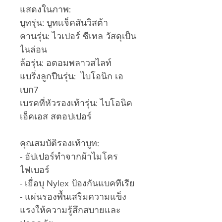
แสดงในภาพ:
บูทรุ่น: บูทเเจ็คสันวิสต้า
คานรุ่น: ไวเปอร์ ซีเทล วัสดุเป็น
ไนล่อน
ล้อรุ่น: อตอมพลาวสไลท์
แบริ่งลูกปืนรุ่น: ไบโอนิก เอ
เบก7
เบรคที่หัวรองเท้ารุ่น: ไบโอนิค
เอ็คเอส สตอปเปอร์
คุณสมบัติรองเท้าบูท:
- อัปเปอร์ทำจากผ้าไมโคร
ไฟเบอร์
- เยื่อบุ Nylex ป้องกันแบคทีเรีย
- แผ่นรองพื้นเสริมความแข็ง
แรงให้ความรู้สึกสบายและ