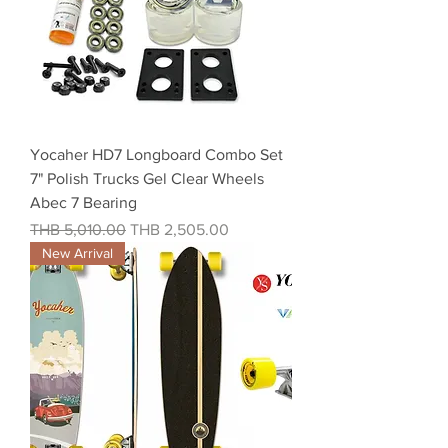
Yocaher HD7 Longboard Combo Set
7" Polish Trucks Gel Clear Wheels
Abec 7 Bearing
Regular Price
Sale Price
THB 5,010.00
THB 2,505.00
New Arrival