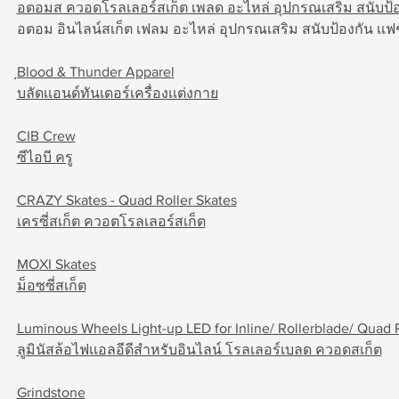
อตอมส ควอดโรลเลอร์สเก็ต เพลด อะไหล่ อุปกรณเสริม สนับป้อง
อตอม อินไลน์สเก็ต เฟลม อะไหล่ อุปกรณเสริม สนับป้องกัน เเฟช
ฺBlood & Thunder Apparel
บลัดเเอนด์ทันเดอร์เครื่องเเต่งกาย
CIB Crew
ซีไอบี ครู
CRAZY Skates - Quad Roller Skates
เครซี่สเก็ต ควอตโรลเลอร์สเก็ต
MOXI Skates
ม็อซซี่สเก็ต
Luminous Wheels Light-up LED for Inline/ Rollerblade/ Quad R
ลูมินัสล้อไฟเเอลอีดีสำหรับอินไลน์ โรลเลอร์เบลด ควอดสเก็ต
Grindstone