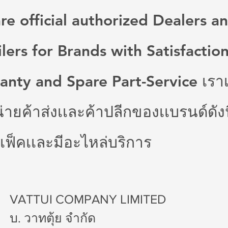
re official authorized Dealers a
ilers for Brands with Satisfactio
anty and Spare Part-Service เราเ
ายค้าส่งเเละค้าปลีกของเเบรนด์ดังน
เเฟ็คเเละมีอะไหล่บริการ
VATTUI COMPANY LIMITED
บ. วาทตุ้ย จำกัด