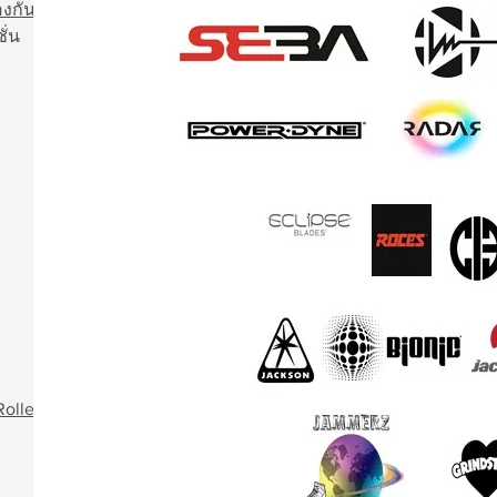
กัน เเฟชั่น
ั่น
oller Skate