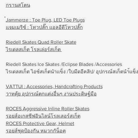
กรานสโตน
๋Jammerze : Toe Plug, LED Toe Plugs
เเจมเมริซ์ : โทวปลั๊ก เเอลอีดีโทวปลั๊ก
Riedell Skates Quad Roller Skate
ไรเดลสเก็ต โรลเล่อร์สเก็ต
Riedell Skates Ice Skates /Eclipse Blades /Accessories
ไรเดลสเก็ต ไอซ์สเก็ตนำเเข็ง /ใบมีดอีคลิป/ อุปกรณ์สเก็ตนำ้เเข็
VATTUI : Accessories, Handcrafting Products
วาทตุ้ย อุปกรณ์ตกเเต่งอื่นๆ งานประดิษฐ์มือ
ROCES Aggressive Inline Roller Skates
รอยส์อเกสซีฟอินไลน์โรลเลอร์สเก็ต
ROCES Protective Gear, Helmet
รอยส์ชุดป้องกัน หมวกกัน็อค