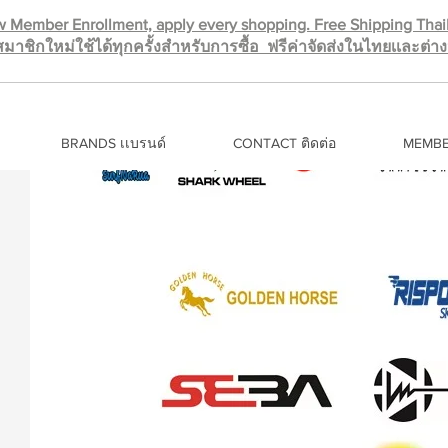
 Member Enrollment, apply every shopping. Free Shipping Tha
มาชิกใหม่ใช้ได้ทุกครั้งสำหรับการซื้อ ฟรีค่าจัดส่งในไทยเเละต่
BRANDS เเบรนด์
CONTACT ติดต่อ
MEMBE