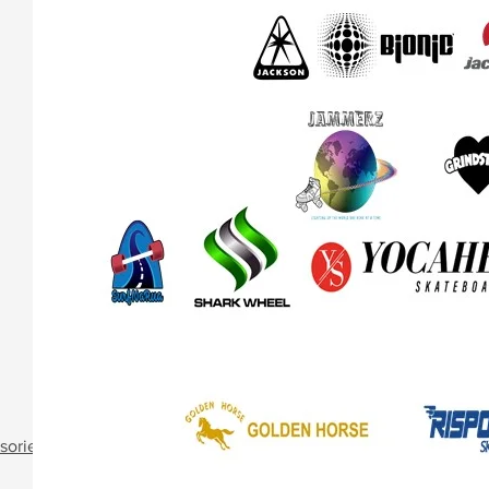
sories, Fashion