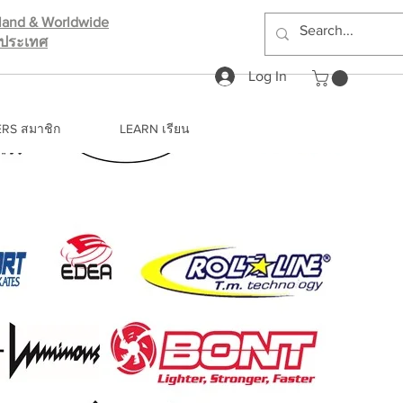
iland & Worldwide
างประเทศ
Log In
RS สมาชิก
LEARN เรียน