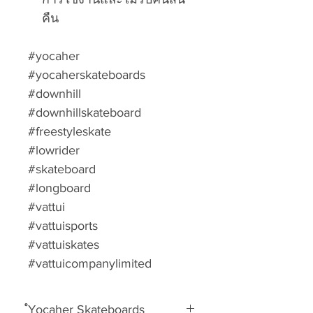
คืน
#yocaher
#yocaherskateboards
#downhill
#downhillskateboard
#freestyleskate
#lowrider
#skateboard
#longboard
#vattui
#vattuisports
#vattuiskates
#vattuicompanylimited
ํYocaher Skateboards