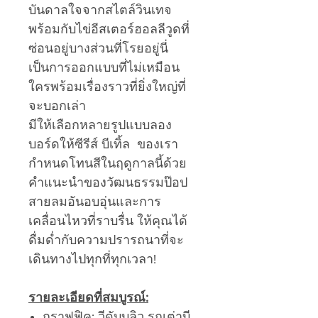
บันดาลใจจากสไตล์วินเทจ
พร้อมกับไข่อีสเตอร์ฮอลลีวูดที่
ซ่อนอยู่บางส่วนที่โรยอยู่นี่
เป็นการออกแบบที่ไม่เหมือน
ใครพร้อมเรื่องราวที่ยิ่งใหญ่ที่
จะบอกเล่า
มีให้เลือกหลายรูปแบบลอง
บอร์ดให้ซีรีส์ บีเทิ้ล ของเรา
กำหนดโทนสีในฤดูกาลนี้ด้วย
คำแนะนำของวัฒนธรรมป๊อป
สายลมอันอบอุ่นและการ
เคลื่อนไหวที่ราบรื่น ให้คุณได้
ดื่มด่ำกับความปรารถนาที่จะ
เดินทางไปทุกที่ทุกเวลา!
รายละเอียดที่สมบูรณ์:
กราฟฟิค: วีดับบลิว รถเต่าบี