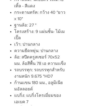
เทิ้ล - สีแดง
กระดานทรัค: กว้าง 40 "ยาว
x 10"
ฐานล้อ: 27 "
โครงสร้าง: 9 เเผ่นชั้น- ไม้เม
เปิ้ล
เว้า: ปานกลาง
ความยืดหยุ่น: ปานกลาง
ล้อ: สปีดครูสเซอร์ 70x52
มม. ล้อสีพื้น 78 เอ ความเเข็ง
รถบรรทุก: รถบรรทุกสำหรับ
งานหนัก 9.675 "HD7
ก้านเเขน 180 มม., อลูมิเนีย
มอัลลอยด์
แบริ่ง: แบริ่งโครเมี่ยมของ
เอเบค 7