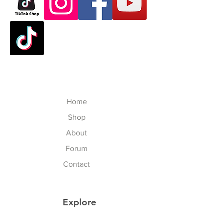
day after paid shopping card
Thank you for purchasing skate
(except Saturday, Sunday and
products from VATTUI Company
Public Holidays). จัดส่งใน
Limited, that you buy for
ประเทศไทย 3-7 วันทำการ ไม่
Atomskate collections (Luigino,
นับเสาร์อาทิตย์และนักขัตฤกษ์
Jackson, Atom Wheels, Bionic
Outside Thailand: 7-23
Bearings and Atom Protective
working-business day after
Gear). We regret that you have
paid shopping card (except
experienced some problems. We
Saturday, Sunday, Thailand
Home
are committed to your satisfaction
Public Holidays and
and will happily process your
Shop
International Public Holidays).
return/exchange accordingly to
จัดส่งในนอกประเทศไทย 7-23
About
our policies, but please follow our
วันทำการ ไม่นับเสาร์อาทิตย์
Forum
procedures. To exchange the
นักขัตฤกษ์ไทยและนักขัตฤกษ์
item, please follow the steps
Contact
นานาชาติ
below:
To ensure that you are properly
LOCAL DUTY TAX for Delivery
credited, obtain
Explore
outside Thailand Customer: ภาษี
Return/Exchange Merchandise
อากรท้องถิ่น ส่งนอกประเทศไทย
Sports & Lifestyle