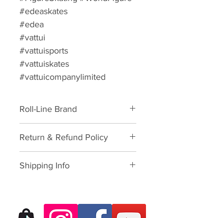
#edeaskates ⁠
#edea
#vattui
#vattuisports
#vattuiskates
#vattuicompanylimited
Roll-Line Brand
Quad Roller Skate Artistic Skating
Return & Refund Policy
Plate Package
Please download form and fill in
Shipping Info
to us:
Exchange/Return Merchandise
SHIPPING POLICY: นโยบายการจัด
Authorization Form
ส่ง:
Thailand: 3-7 working-business
Dear Customer,