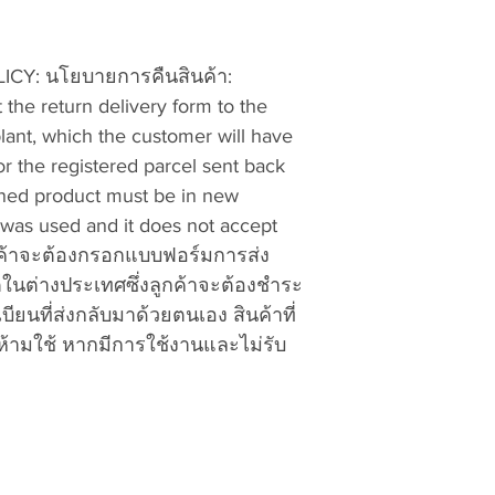
Chonburi 20150 Th
6. The shipment mu
will not accept “fr
Y: นโยบายการคืนสินค้า:
7. E-mail a copy of
 the return delivery form to the
vattuicompanylimi
ant, which the customer will have
tracking number of
goods. Exchanges a
or the registered parcel sent back
receipt, and refund
rned product must be in new
60 days of processi
it was used and it does not accept
applied to cover ou
ลูกค้าจะต้องกรอกแบบฟอร์มการส่ง
fees, packing, ship
ตในต่างประเทศซึ่งลูกค้าจะต้องชำระ
expenses, unless an
ียนที่ส่งกลับมาด้วยตนเอง สินค้าที่
Shipping charges a
ห้ามใช้ หากมีการใช้งานและไม่รับ
restocking fee wil
done to the items o
not-as-new conditi
Best Regards,
VATTUI COMPANY