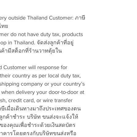
เงินผ่านธนาคาร
separate Retur
ไปรษณีย์ท้องถิ่น
Please contact us i
y outside Thailand Customer: ภาษี
a.
Return Merchand
+66-634565592 or
ศไทย
b. Your Name, ship
vattuicompanylimi
mer do not have duty tax, products
telephone number.
 in Thailand. จัดส่งลูกค้าที่อยู่
c. Model and descri
want to exchange f
ค้ามีสต็อกที่ร้านวาทตุ้ยใน
d. Description of t
specific.
d Customer will response for
e. Proof of Purchas
 their country as per local duty tax,
or your packing sli
shipping company or your country’s
date.
u when delivery your door-to-door at
5. Use Thailand Po
h, credit card, or wire transfer
Thailand currier del
าษีเมื่อเดินทางมาถึงประเทศของตน
Ninjaman, etc..). I
the package(s) to t
ูกค้าชำระ บริษัท ขนส่งจะแจ้งให้
VATTUI COMPANY L
่ของคุณเพื่อชำระด้วยเงินสดบัตร
Beach Road Soi 20
นาคารโดยตรงกับบริษัทขนส่งหรือ