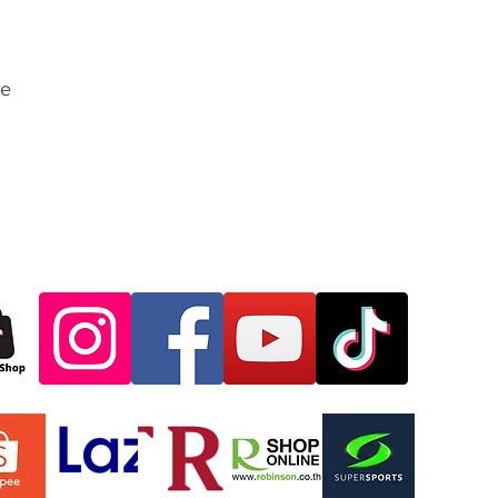
Return/ Exchange 
ALL RETURNS SHIP
Beach Road, Nong
re
Chonburi Province
RMA#
Shipping Company
Shipping Tracking
Daytime Phone:
Evening Phone:
E-mail Phone:
Model Number or D
(s):
Model or Descriptio
exchange:
Description of pro
Attach Proof of Pur
mail or your packin
purchase.