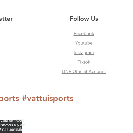
ame:
etter
Follow Us
ty:
vince
Facebook
Youtube
r balance owing on exchange
Instagram
riate
Tiktok
LINE Official Account
ports
#vattuisports