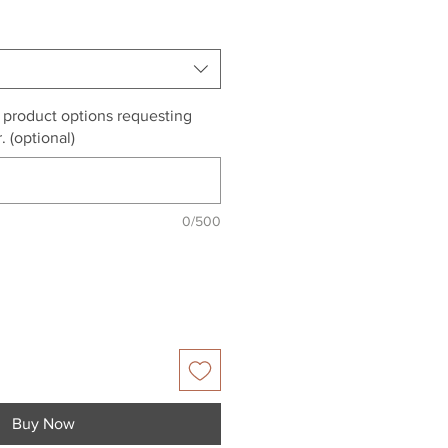
r product options requesting
. (optional)
0/500
Buy Now