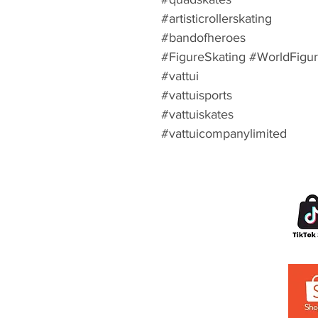
#artisticrollerskating
#bandofheroes
#FigureSkating #WorldFigu
#vattui
#vattuisports
#vattuiskates
#vattuicompanylimited