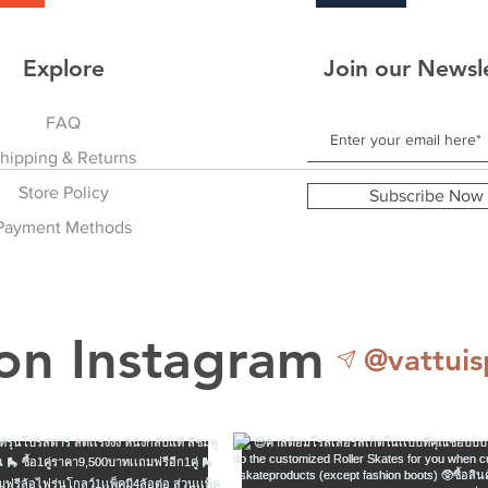
N
Address
Explore
Join our Newsl
Ci
Pro
FAQ
Country
hipping & Returns
Payment method fo
Store Policy
Subscribe Now
only: Check approp
Payment Methods
 on Instagram
@vattuis