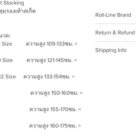
t Stocking
ุมรองเท้าสเก็ต
Roll-Line Brand
Fashion
Return & Refund 
นาด:
-8 Size ความสูง 109-133ซม. =
Please download for
Shipping Info
Exchange/Return M
-10 Size ความสูง 121-145ซม. =
SHIPPING POLICY: 
Dear Customer,
Thailand: 3-7 wo
Thank you for purc
-12 Size ความสูง 133-154ซม. =
shopping card (
VATTUI Company Li
Public Holidays
Atomskate collecti
ทำการ ไม่นับเสา
ize S ความสูง 150-160ซม. =
Wheels, Bionic Bea
Outside Thailan
Gear). We regret t
after paid shopp
ize M ความสูง 155-170ซม. =
problems. We are c
Sunday, Thailan
and will happily p
International Pu
accordingly to our 
ize L ความสูง 160-175ซม. =
ประเทศไทย 7-23 
procedures. To exc
นักขัตฤกษ์ไทยแ