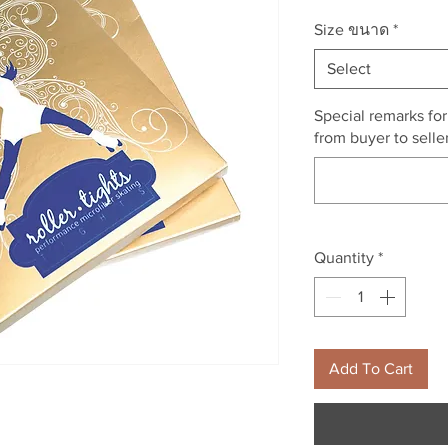
Size ขนาด
*
Select
Special remarks fo
from buyer to seller
Quantity
*
Add To Cart