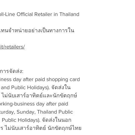
the steps below:
To ensure that y
-Line Official Retailer in Thailand
LOCAL DUTY TAX fo
Return/Exchang
Customer: ภาษีอาก
Number (RMA#
Thailand addres
วเเทนจำหน่ายอย่างเป็นทางการใน
vattuicompanyli
tax, products a
RMA and product
Thailand. จัดส่งล
it/retailers/
are accepted 
ภาษีสินค้ามีสต็
No exchanges a
Overseas outsid
number
and rec
response for rece
ารจัดส่ง:
country as per l
Pack the product
iness day after paid shopping card
customer. The s
packing material
country’s post o
and Public Holidays). จัดส่งใน
property and the
delivery your do
ไม่นับเสาร์อาทิตย์และนักขัตฤกษ์
responsible for
pay by cash, cre
rking-business day after paid
ลูกค้าจะตอบรับภ
turday, Sunday, Thailand Public
Write the Retur
ของตนตามภาษีอ
Number on each
l Public Holidays). จัดส่งในนอก
บริษัท ขนส่งจะแจ
 ไม่นับเสาร์อาทิตย์ นักขัตฤกษ์ไทย
ของคุณเพื่อชำร
Include the foll