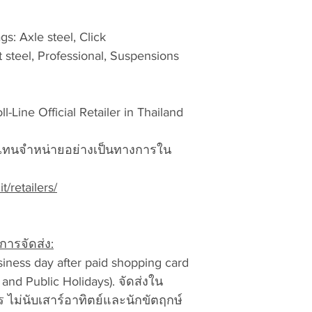
the steps below:
To ensure that y
LOCAL DUTY TAX fo
s: Axle steel, Click
Return/Exchang
Customer: ภาษีอาก
ot steel, Professional, Suspensions
Number (RMA#
Thailand addres
vattuicompanyli
tax, products a
RMA and product
Thailand. จัดส่งล
are accepted 
-Line Official Retailer in Thailand
ภาษีสินค้ามีสต็
No exchanges a
Overseas outsid
number
and rec
วเเทนจำหน่ายอย่างเป็นทางการใน
response for rece
country as per l
Pack the product
customer. The s
it/retailers/
packing material
country’s post o
property and the
delivery your do
responsible for
pay by cash, cre
ารจัดส่ง:
ลูกค้าจะตอบรับภ
Write the Retur
siness day after paid shopping card
ของตนตามภาษีอ
Number on each
and Public Holidays). จัดส่งใน
บริษัท ขนส่งจะแจ
 ไม่นับเสาร์อาทิตย์และนักขัตฤกษ์
ของคุณเพื่อชำร
Include the foll