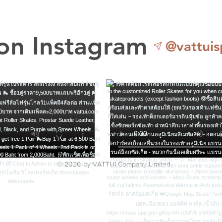
N
Address
Ci
 on Instagram
@vattuis
Pro
Country
Payment method fo
only: Check approp
© 2020 by VATTUI Company Limited