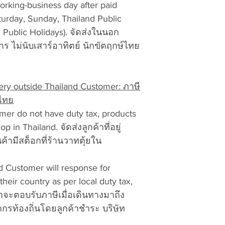
เงินผ่านธนาคาร
orking-business day after paid
separate Retur
ไปรษณีย์ท้องถิ่น
turday, Sunday, Thailand Public
Please contact us i
l Public Holidays). จัดส่งในนอก
a.
Return Merchand
+66-634565592 or
ร ไม่นับเสาร์อาทิตย์ นักขัตฤกษ์ไทย
b. Your Name, ship
vattuicompanylimi
telephone number.
c. Model and descri
want to exchange f
y outside Thailand Customer: ภาษี
d. Description of t
ศไทย
specific.
mer do not have duty tax, products
e. Proof of Purchas
 in Thailand. จัดส่งลูกค้าที่อยู่
or your packing sli
ค้ามีสต็อกที่ร้านวาทตุ้ยใน
date.
5. Use Thailand Po
Thailand currier del
d Customer will response for
Ninjaman, etc..). I
 their country as per local duty tax,
the package(s) to t
้าจะตอบรับภาษีเมื่อเดินทางมาถึง
VATTUI COMPANY L
ท้องถิ่นโดยลูกค้าชำระ บริษัท
Beach Road Soi 20