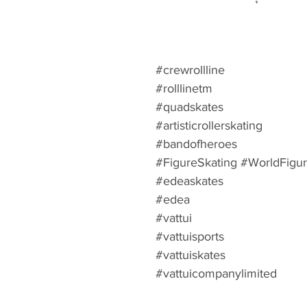
#crewrollline
#rolllinetm
#quadskates
#artisticrollerskating
#bandofheroes
#FigureSkating #WorldFigu
#edeaskates ⁠
#edea
#vattui
#vattuisports
#vattuiskates
#vattuicompanylimited