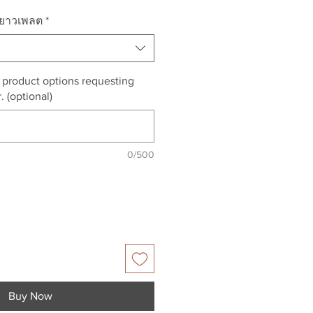
มยาวเพลต
*
r product options requesting
. (optional)
0/500
Buy Now