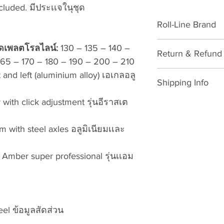
cluded. มีประเเจในุชุด
Roll-Line Brand
Quad Roller Skate A
าดเพลตโรลไลน์:
130 – 135 – 140 –
Return & Refund 
165 – 170 – 180 – 190 – 200 – 210
Please download for
 and left (aluminium alloy) เอเกลอลู
Shipping Info
Exchange/Return M
with click adjustment รุ่นอีราสเต
SHIPPING POLICY: 
Dear Customer,
Thailand: 3-7 wo
Thank you for purc
shopping card (
 with steel axles อลูมิเนียมเเละ
VATTUI Company Li
Public Holidays
Atomskate collecti
ทำการ ไม่นับเสา
Amber super professional รุ่นเเอม
Wheels, Bionic Bea
Outside Thailan
Gear). We regret t
after paid shopp
problems. We are c
Sunday, Thailan
and will happily p
International Pu
accordingly to our 
el ข้อมูลสัดส่วน
ประเทศไทย 7-23 
procedures. To exc
นักขัตฤกษ์ไทยแ