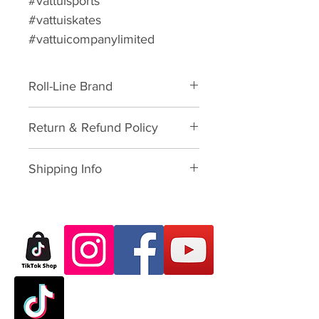
#vattuisports
#vattuiskates
#vattuicompanylimited
Roll-Line Brand
Fashion
Return & Refund Policy
Please download form and fill in
Shipping Info
to us:
Exchange/Return Merchandise
SHIPPING POLICY: นโยบายการจัด
Authorization Form
ส่ง:
Thailand: 3-7 working-business
Dear Customer,
day after paid shopping card
Thank you for purchasing skate
(except Saturday, Sunday and
products from VATTUI Company
Public Holidays). จัดส่งใน
Limited, that you buy for
ประเทศไทย 3-7 วันทำการ ไม่
Atomskate collections (Luigino,
นับเสาร์อาทิตย์และนักขัตฤกษ์