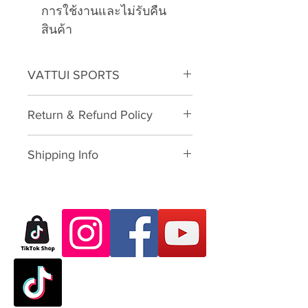
การใช้งานและไม่รับคืน
สินค้า
VATTUI SPORTS
VATTUI Branded Polyester
Return & Refund Policy
Fabric Shoulder Leash for
Carrying Sport Equipment
Please download form and fill in
Shipping Info
to us:
Exchange/Return Merchandise
We will provide you the currier
Authorization Form
rate by weight for pre-order
preorder products to delivery at
Dear Customer,
your address. Product will confirm
Thank you for purchasing skate
to delivery once you have fully-
products from VATTUI Company
pre-paid products and shipping
Limited, that you buy for
fees.
Atomskate collections (Luigino,
Please contact us if you have any
Jackson, Atom Wheels, Bionic