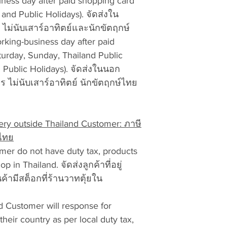
iness day after paid shopping card
Thailand addres
vattuicompanyli
and Public Holidays). จัดส่งใน
tax, products a
RMA and product
ไม่นับเสาร์อาทิตย์และนักขัตฤกษ์
Thailand. จัดส่งล
are accepted 
ภาษีสินค้ามีสต็
rking-business day after paid
No exchanges a
Overseas outsid
turday, Sunday, Thailand Public
number
and rec
response for rece
l Public Holidays). จัดส่งในนอก
country as per l
 ไม่นับเสาร์อาทิตย์ นักขัตฤกษ์ไทย
Pack the product
customer. The s
packing material
country’s post o
property and the
delivery your do
responsible for
y outside Thailand Customer: ภาษี
pay by cash, cre
ศไทย
ลูกค้าจะตอบรับภ
Write the Retur
ของตนตามภาษีอ
mer do not have duty tax, products
Number on each
บริษัท ขนส่งจะแจ
 in Thailand. จัดส่งลูกค้าที่อยู่
ของคุณเพื่อชำร
ค้ามีสต็อกที่ร้านวาทตุ้ยใน
Include the foll
เงินผ่านธนาคาร
separate Retur
ไปรษณีย์ท้องถิ่น
d Customer will response for
Please contact us i
a.
Return Merchand
 their country as per local duty tax,
+66-634565592 or