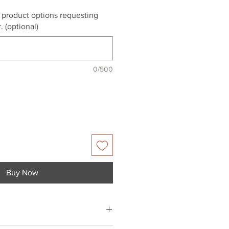
r product options requesting
. (optional)
0/500
Buy Now