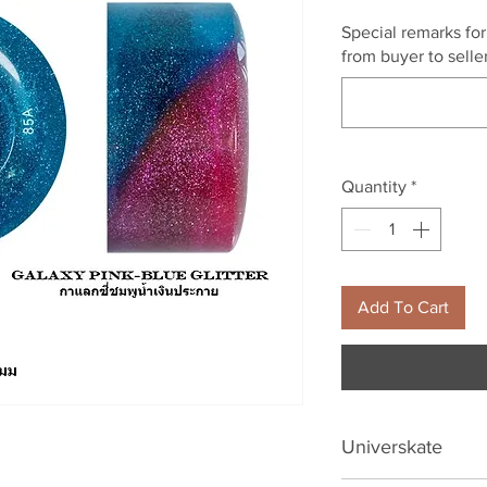
Special remarks fo
from buyer to seller
Quantity
*
Add To Cart
Universkate