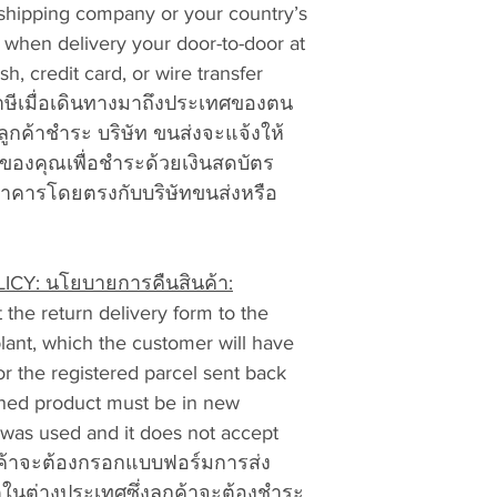
b. Your Name, ship
shipping company or your country’s
vattuicompanylimi
telephone number.
u when delivery your door-to-door at
c. Model and descri
h, credit card, or wire transfer
want to exchange f
าษีเมื่อเดินทางมาถึงประเทศของตน
d. Description of t
ูกค้าชำระ บริษัท ขนส่งจะแจ้งให้
specific.
่ของคุณเพื่อชำระด้วยเงินสดบัตร
e. Proof of Purchas
นาคารโดยตรงกับบริษัทขนส่งหรือ
or your packing sli
date.
5. Use Thailand Po
Thailand currier del
Y: นโยบายการคืนสินค้า:
Ninjaman, etc..). I
 the return delivery form to the
the package(s) to t
ant, which the customer will have
VATTUI COMPANY L
or the registered parcel sent back
Beach Road Soi 20
rned product must be in new
Chonburi 20150 Th
it was used and it does not accept
6. The shipment mu
will not accept “fr
ลูกค้าจะต้องกรอกแบบฟอร์มการส่ง
7. E-mail a copy of
ตในต่างประเทศซึ่งลูกค้าจะต้องชำระ