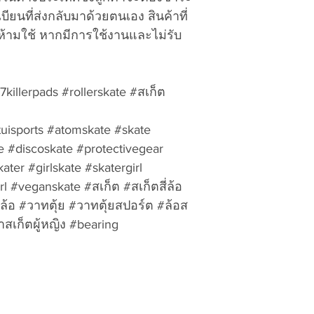
vattuicompanylimi
ียนที่ส่งกลับมาด้วยตนเอง สินค้าที่
tracking number of
ห้ามใช้ หากมีการใช้งานและไม่รับ
goods. Exchanges a
receipt, and refund
60 days of processi
illerpads #rollerskate #สเก็ต
applied to cover ou
fees, packing, ship
expenses, unless an
tuisports #atomskate #skate
Shipping charges a
e #discoskate #protectivegear
restocking fee wil
ter #girlskate #skatergirl
done to the items o
l #veganskate #สเก็ต #สเก็ตสี่ล้อ
not-as-new conditi
สี่ล้อ #วาทตุ้ย #วาทตุ้ยสปอร์ต #ล้อส
Best Regards,
าสเก็ตผู้หญิง #bearing
VATTUI COMPANY
Return/ Exchange 
ALL RETURNS SHIP
Beach Road, Nong
Chonburi Province