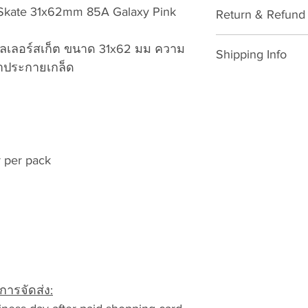
Luminous Wheels
Skate 31x62mm 85A Galaxy Pink
Return & Refund 
Please download for
ลเลอร์สเก็ต ขนาด 31x62 มม ความ
Shipping Info
Exchange/Return M
้าประกายเกล็ด
SHIPPING POLICY: 
Dear Customer,
Thailand: 3-7 wo
Thank you for purc
shopping card (
VATTUI Company Li
Public Holidays
Atomskate collecti
ทำการ ไม่นับเสา
Wheels, Bionic Bea
 per pack
Outside Thailan
Gear). We regret t
after paid shopp
problems. We are c
Sunday, Thailan
and will happily p
International Pu
accordingly to our 
ประเทศไทย 7-23 
procedures. To exc
นักขัตฤกษ์ไทยแ
the steps below:
To ensure that y
LOCAL DUTY TAX fo
ารจัดส่ง:
Return/Exchang
Customer: ภาษีอาก
Number (RMA#