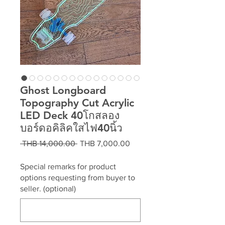
Ghost Longboard
Topography Cut Acrylic
LED Deck 40โกสลอง
บอร์ดอคิลิคใสไฟ40นิ้ว
Regular
Sale
 THB 14,000.00 
THB 7,000.00
Price
Price
Special remarks for product
options requesting from buyer to
seller. (optional)