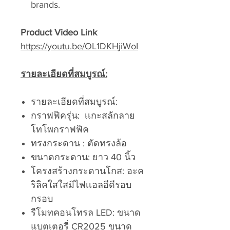
brands.
Product Video Link
https://youtu.be/OL1DKHjiWoI
รายละเอียดที่สมบูรณ์:
รายละเอียดที่สมบูรณ์:
กราฟฟิครุ่น: เเกะสลักลาย
โทโพกราฟฟิค
ทรงกระดาน : ตัดทรงล้อ
ขนาดกระดาน: ยาว 40 นิ้ว
โครงสร้างกระดานโกส: อะค
ริลิคใสใสมีไฟเเอลอีดีรอบ
กรอบ
รีโมทคอนโทรล LED: ขนาด
แบตเตอรี่ CR2025 ขนาด