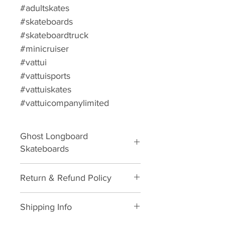
#adultskates
#skateboards
#skateboardtruck
#minicruiser
#vattui
#vattuisports
#vattuiskates
#vattuicompanylimited
Ghost Longboard
Skateboards
Complete Skateboard
Return & Refund Policy
Please download form and fill in
Shipping Info
to us:
Exchange/Return Merchandise