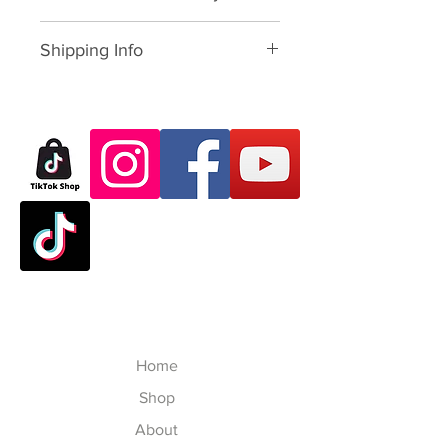
Please download form and fill in
Shipping Info
to us:
Exchange/Return Merchandise
SHIPPING POLICY: นโยบายการจัด
Authorization Form
ส่ง:
Thailand: 3-7 working-business
Dear Customer,
day after paid shopping card
Thank you for purchasing skate
(except Saturday, Sunday and
products from VATTUI Company
Public Holidays). จัดส่งใน
Limited, that you buy for
ประเทศไทย 3-7 วันทำการ ไม่
Atomskate collections (Luigino,
นับเสาร์อาทิตย์และนักขัตฤกษ์
Jackson, Atom Wheels, Bionic
Outside Thailand: 7-23
Bearings and Atom Protective
working-business day after
Gear). We regret that you have
paid shopping card (except
experienced some problems. We
Saturday, Sunday, Thailand
Home
are committed to your satisfaction
Public Holidays and
and will happily process your
Shop
International Public Holidays).
return/exchange accordingly to
จัดส่งในนอกประเทศไทย 7-23
About
our policies, but please follow our