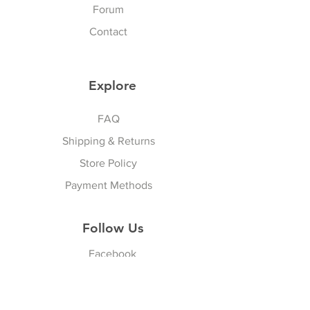
วันทำการ ไม่นับเสาร์อาทิตย์
Forum
procedures. To exchange the
นักขัตฤกษ์ไทยและนักขัตฤกษ์
item, please follow the steps
Contact
นานาชาติ
below:
To ensure that you are properly
LOCAL DUTY TAX for Delivery
credited, obtain
Explore
outside Thailand Customer: ภาษี
Return/Exchange Merchandise
อากรท้องถิ่น ส่งนอกประเทศไทย
Sports & Lifestyle
Authorization Number (RMA#)
Thailand addressed customer
FAQ
by sending an e-mail to
do not have duty tax, products
Shipping & Returns
vattuicompanylimited.com.
are stocked in VATTUI Shop in
You must have the RMA and
Store Policy
Thailand. จัดส่งลูกค้าที่อยู่
product receipt before any
ประเทศไทยไม่มีค่าภาษีสินค้ามี
Payment Methods
exchanges are accepted by
สต็อกที่ร้านวาทตุ้ยใน
VATTUI COMPANY LIMITED.
ประเทศไทย
Follow Us
No exchanges are accepted
Overseas outside Thailand
without an
RMA number
and
Customer will response for
Facebook
receipt number.
receiving tax on arrival at their
Youtube
country as per local duty tax,
Pack the product/s securely
Instagram
paying by customer. The