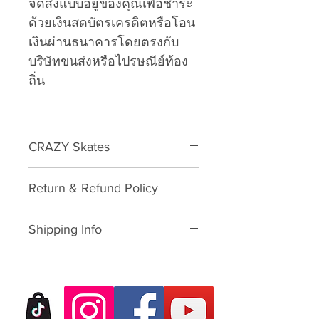
จัดส่งแบบอยู่ของคุณเพื่อชำระ
ด้วยเงินสดบัตรเครดิตหรือโอน
เงินผ่านธนาคารโดยตรงกับ
บริษัทขนส่งหรือไปรษณีย์ท้อง
ถิ่น
CRAZY Skates
Toe Stops
Return & Refund Policy
Please download form and fill in
Shipping Info
to us:
Exchange/Return Merchandise
SHIPPING POLICY: นโยบายการจัด
Authorization Form
ส่ง:
Dear Customer,
Thailand: 3-7 working-business