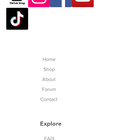
Thank you for purchasing skate
day after paid shopping card
products from VATTUI Company
(except Saturday, Sunday and
Limited, that you buy for
Public Holidays). จัดส่งใน
Atomskate collections (Luigino,
ประเทศไทย 3-7 วันทำการ ไม่นับ
Jackson, Atom Wheels, Bionic
เสาร์อาทิตย์และนักขัตฤกษ์
Bearings and Atom Protective
Outside Thailand: 7-23 working-
Gear). We regret that you have
business day after paid shopping
experienced some problems. We
card (except Saturday, Sunday,
Home
are committed to your satisfaction
Thailand Public Holidays and
and will happily process your
Shop
International Public Holidays). จัด
return/exchange accordingly to
ส่งในนอกประเทศไทย 7-23 วัน
About
our policies, but please follow our
ทำการ ไม่นับเสาร์อาทิตย์ นักขัต
Forum
procedures. To exchange the
ฤกษ์ไทยและนักขัตฤกษ์นานาชาติ
item, please follow the steps
Contact
below:
To ensure that you are properly
LOCAL DUTY TAX for Delivery
credited, obtain
Explore
outside Thailand Customer: ภาษี
Return/Exchange Merchandise
อากรท้องถิ่น ส่งนอกประเทศไทย
Sports & Lifestyle
Authorization Number (RMA#)
FAQ