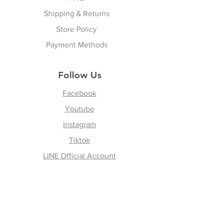
by sending an e-mail to
Thailand addressed customer do
Shipping & Returns
vattuicompanylimited.com.
not have duty tax, products are
You must have the RMA and
Store Policy
stocked in VATTUI Shop in
product receipt before any
Thailand. จัดส่งลูกค้าที่อยู่
Payment Methods
exchanges are accepted by
ประเทศไทยไม่มีค่าภาษีสินค้ามีสต็
VATTUI COMPANY LIMITED.
อกที่ร้านวาทตุ้ยในประเทศไทย
Follow Us
No exchanges are accepted
Overseas outside Thailand
without an RMA number and
Customer will response for
Facebook
receipt number.
receiving tax on arrival at their
Youtube
country as per local duty tax,
Pack the product/s securely
Instagram
paying by customer. The shipping
using original packing material.
company or your country’s post
Tiktok
Remember, this is still your
office will inform you when
LINE Official Account
property and therefore, we will
delivery your door-to-door at your
not be responsible for any
address to pay by cash, credit
shipping damage.
card, or wire transfer money.
ลูกค้าจะตอบรับภาษีเมื่อเดินทางมา
Join our Newsletter
Write the Return Merchandise
ถึงประเทศของตนตามภาษีอากร
Authorization Number on each