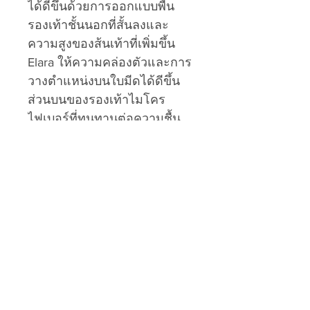
ได้ดีขึ้นด้วยการออกแบบพื้น
รองเท้าชั้นนอกที่สั้นลงและ
ความสูงของส้นเท้าที่เพิ่มขึ้น
Elara ให้ความคล่องตัวและการ
วางตำแหน่งบนใบมีดได้ดีขึ้น
ส่วนบนของรองเท้าไมโคร
ไฟเบอร์ที่ทนทานต่อความชื้น
และการเสียดสีและพื้นรองเท้า
ชั้นนอกป้องกันน้ำช่วยให้
รองเท้ามีประสิทธิภาพยาวนาน
ขึ้น Elara ใช้รองเท้า Evofit ใหม่
ซึ่งให้รูปทรงนิ้วเท้าที่กว้างขึ้น
เพื่อเพิ่มความพอดีและความ
สบาย
พื้นรองเท้าชั้นกลางบุนวมทำ
จาก EVA ดูดซับแรงกระแทก
ส้นไม้ก๊อก และแผ่นรองฝ่าเท้า