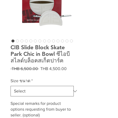
CIB Slide Block Skate
Park Chic in Bowl ซีไอบี
สไลด์บล็อคสเก็ตปาร์ค
Regular
Sale
 THB 6,500.00 
THB 4,500.00
Price
Price
Size ขนาด
*
Special remarks for product
options requesting from buyer to
seller. (optional)