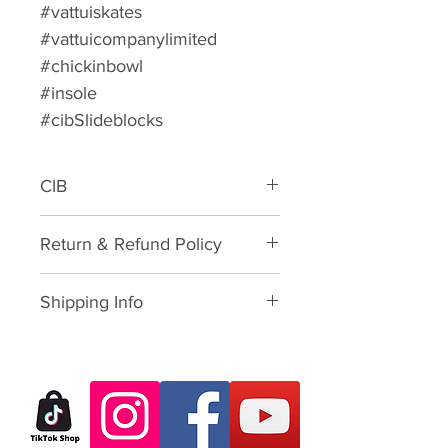
#vattuiskates
#vattuicompanylimited
#chickinbowl
#insole
#cibSlideblocks
CIB
Slide blocks
Return & Refund Policy
Please download form and fill in
Shipping Info
to us:
Exchange/Return Merchandise
SHIPPING POLICY: นโยบายการจัด
Authorization Form
ส่ง:
Thailand: 3-7 working-business
Dear Customer,
day after paid shopping card
Thank you for purchasing skate
(except Saturday, Sunday and