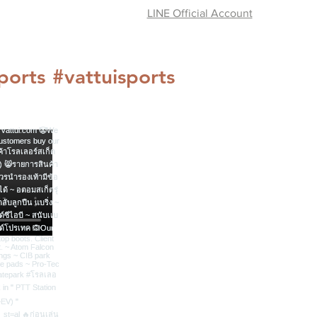
LINE Official Account
ports
#vattuisports