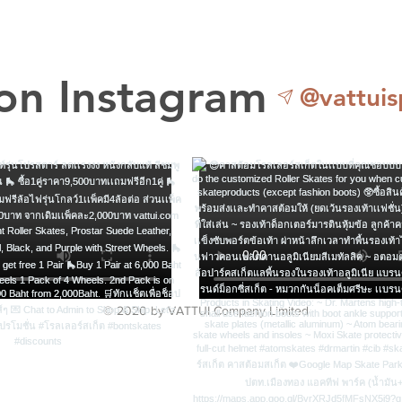
 on Instagram
@vattuis
© 2020 by VATTUI Company Limited