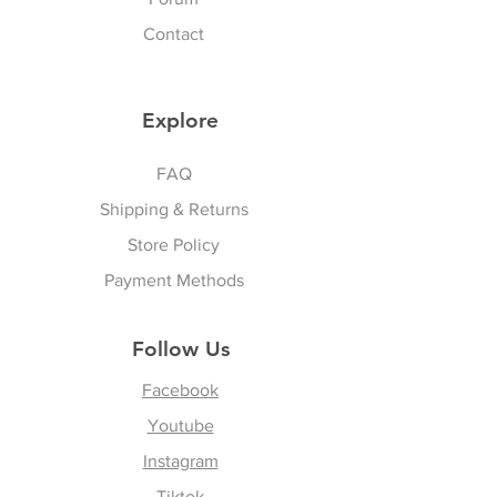
procedures. To exchange the
นักขัตฤกษ์ไทยและนักขัตฤกษ์
item, please follow the steps
Contact
นานาชาติ
below:
To ensure that you are properly
LOCAL DUTY TAX for Delivery
credited, obtain
Explore
outside Thailand Customer: ภาษี
Return/Exchange Merchandise
อากรท้องถิ่น ส่งนอกประเทศไทย
Sports & Lifestyle
Authorization Number (RMA#)
Thailand addressed customer
FAQ
by sending an e-mail to
do not have duty tax, products
Shipping & Returns
vattuicompanylimited.com.
are stocked in VATTUI Shop in
You must have the RMA and
Store Policy
Thailand. จัดส่งลูกค้าที่อยู่
product receipt before any
ประเทศไทยไม่มีค่าภาษีสินค้ามี
Payment Methods
exchanges are accepted by
สต็อกที่ร้านวาทตุ้ยใน
VATTUI COMPANY LIMITED.
ประเทศไทย
Follow Us
No exchanges are accepted
Overseas outside Thailand
without an
RMA number
and
Customer will response for
Facebook
receipt number.
receiving tax on arrival at their
Youtube
country as per local duty tax,
Pack the product/s securely
Instagram
paying by customer. The
using original packing material.
shipping company or your
Tiktok