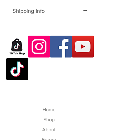
Please download form and fill in
Shipping Info
to us:
Exchange/Return Merchandise
SHIPPING POLICY: นโยบายการจัด
Authorization Form
ส่ง:
Thailand: 3-7 working-business
Dear Customer,
day after paid shopping card
Thank you for purchasing skate
(except Saturday, Sunday and
products from VATTUI Company
Public Holidays). จัดส่งใน
Limited, that you buy for
ประเทศไทย 3-7 วันทำการ ไม่
Atomskate collections (Luigino,
นับเสาร์อาทิตย์และนักขัตฤกษ์
Jackson, Atom Wheels, Bionic
Outside Thailand: 7-23
Bearings and Atom Protective
working-business day after
Gear). We regret that you have
paid shopping card (except
experienced some problems. We
Saturday, Sunday, Thailand
Home
are committed to your satisfaction
Public Holidays and
and will happily process your
Shop
International Public Holidays).
return/exchange accordingly to
จัดส่งในนอกประเทศไทย 7-23
About
our policies, but please follow our
วันทำการ ไม่นับเสาร์อาทิตย์
Forum