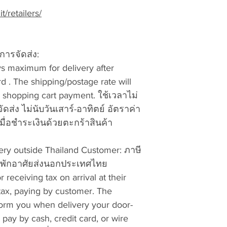
and will happily p
it/retailers/
accordingly to our 
procedures. To exc
the steps below:
ารจัดส่ง:
To ensure that y
Return/Exchang
s maximum for delivery after
Number (RMA#
 . The shipping/postage rate will
vattuicompanyli
shopping cart payment. ใช้เวลาไม่
RMA and product
ดส่ง ไม่นับวันเสาร์-อาทิตย์ อัตราค่า
are accepted 
ื่อชำระเงินด้วยตะกร้าสินค้า
No exchanges a
number
and rec
ry outside Thailand Customer:
ภาษี
ม่พักอาศัยส่งนอกประเทศไทย
Pack the product
packing material
 receiving tax on arrival at their
property and the
 tax, paying by customer. The
responsible for
form you when delivery your door-
 pay by cash, credit card, or wire
Write the Retur