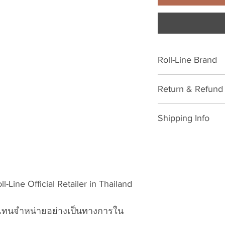
Roll-Line Brand
Fashion
Return & Refund 
Please download for
Shipping Info
Exchange/Return M
We will provide you
Dear Customer,
showing when chec
Thank you for purc
will confirm to del
VATTUI Company Li
paid products and 
Atomskate collecti
-Line Official Retailer in Thailand
Please contact us i
Wheels, Bionic Bea
+66-634565592 or
Gear). We regret t
วเเทนจำหน่ายอย่างเป็นทางการใน
vattuicompanylimi
problems. We are c