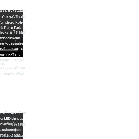
chase (copy of your invoice E-
g slip) Please indicate date of
ame:
ty:
vince
r balance owing on exchange
riate