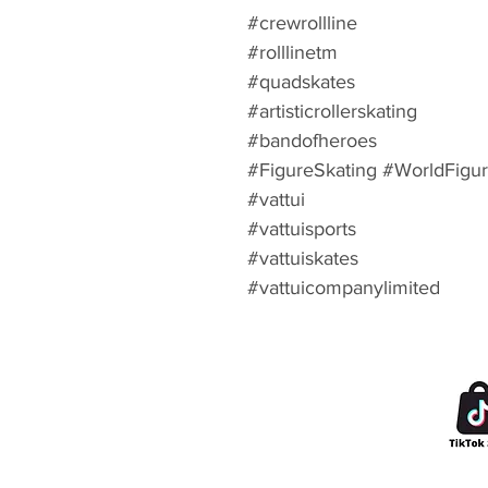
#crewrollline
#rolllinetm
#quadskates
#artisticrollerskating
#bandofheroes
#FigureSkating #WorldFigu
#vattui
#vattuisports
#vattuiskates
#vattuicompanylimited