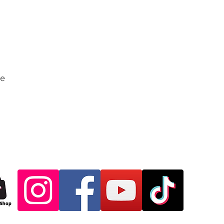
the package(s) to t
VATTUI COMPANY L
Beach Road Soi 20
Chonburi 20150 Th
6. The shipment mu
will not accept “fr
7. E-mail a copy of
re
vattuicompanylimi
tracking number of
goods. Exchanges a
receipt, and refund
60 days of processi
applied to cover ou
fees, packing, ship
expenses, unless an
Shipping charges a
restocking fee wil
done to the items o
not-as-new conditi