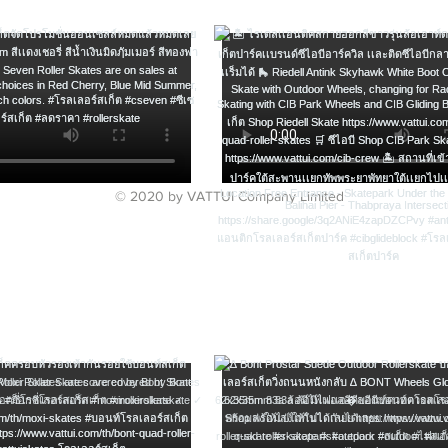
Attach Proof of Pur
mail or your packin
purchase.
N
Address
Ci
Pro
Country
© 2020 by VATTUI Company Limited
Payment method fo
only: Check approp