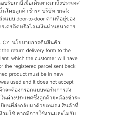
ตอบรับภาษีเมื่อเดินทางมาถึงประเทศ
Number on each
่นโดยลูกค้าชำระ บริษัท ขนส่ง
ดส่งแบบ
door-to-door
ตามที่อยู่ของ
Include the foll
ัตรเครดิตหรือโอนเงินผ่านธนาคาร
separate Retur
a.
Return Merchand
ICY:
นโยบายการคืนสินค้า:
b. Your Name, ship
 the return delivery form to the
telephone number.
ant, which the customer will have
c. Model and descri
or the registered parcel sent back
want to exchange f
rned product must be in new
d. Description of t
it was used and it does not accept
specific.
กค้าจะต้องกรอกแบบฟอร์มการส่ง
e. Proof of Purchas
or your packing sli
ตในต่างประเทศซึ่งลูกค้าจะต้องชำระ
date.
ียนที่ส่งกลับมาด้วยตนเอง สินค้าที่
5. Use Thailand Po
ห้ามใช้ หากมีการใช้งานและไม่รับ
Thailand currier del
Ninjaman, etc..). I