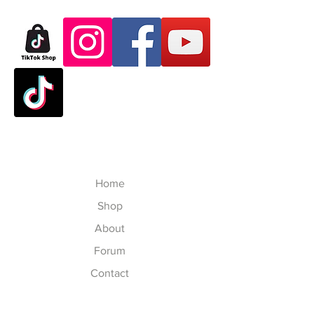
Authorization Form
ส่ง:
Thailand: 3-7 working-business
Dear Customer,
day after paid shopping card
Thank you for purchasing skate
(except Saturday, Sunday and
products from VATTUI Company
Public Holidays). จัดส่งใน
Limited, that you buy for
ประเทศไทย 3-7 วันทำการ ไม่
Atomskate collections (Luigino,
นับเสาร์อาทิตย์และนักขัตฤกษ์
Jackson, Atom Wheels, Bionic
Outside Thailand: 7-23
Bearings and Atom Protective
working-business day after
Gear). We regret that you have
paid shopping card (except
experienced some problems. We
Saturday, Sunday, Thailand
Home
are committed to your satisfaction
Public Holidays and
and will happily process your
Shop
International Public Holidays).
return/exchange accordingly to
จัดส่งในนอกประเทศไทย 7-23
About
our policies, but please follow our
วันทำการ ไม่นับเสาร์อาทิตย์
Forum
procedures. To exchange the
นักขัตฤกษ์ไทยและนักขัตฤกษ์
item, please follow the steps
Contact
นานาชาติ
below:
To ensure that you are properly
LOCAL DUTY TAX for Delivery