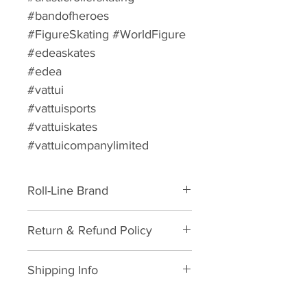
#bandofheroes
#FigureSkating #WorldFigure
#edeaskates ⁠
#edea
#vattui
#vattuisports
#vattuiskates
#vattuicompanylimited
Roll-Line Brand
Quad Roller Skate Artistic Skating
Return & Refund Policy
Plate Package
Please download form and fill in
Shipping Info
to us:
Exchange/Return Merchandise
SHIPPING POLICY: นโยบายการจัด