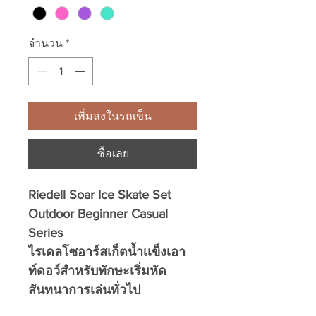
จำนวน
*
เพิ่มลงในรถเข็น
ซื้อเลย
Riedell Soar Ice Skate Set
Outdoor Beginner Casual
Series
ไรเดลโซอาร์สเก็ตน้ำเเข็งเอา
ท์ดอว์สำหรับทักษะเริ่มหัด
สันทนาการเล่นทั่วไป