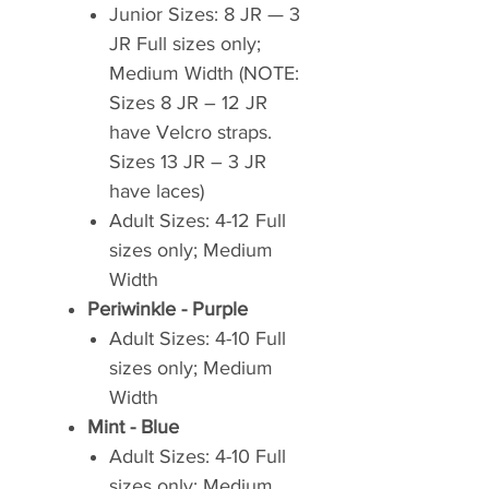
Junior Sizes: 8 JR — 3
JR Full sizes only;
Medium Width (NOTE:
Sizes 8 JR – 12 JR
have Velcro straps.
Sizes 13 JR – 3 JR
have laces)
Adult Sizes: 4-12 Full
sizes only; Medium
Width
Periwinkle - Purple
Adult Sizes: 4-10 Full
sizes only; Medium
Width
Mint - Blue
Adult Sizes: 4-10 Full
sizes only; Medium