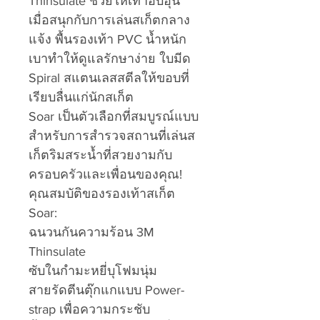
Thinsulate ช่วยให้เท้าอบอุ่น
เมื่อสนุกกับการเล่นสเก็ตกลาง
แจ้ง พื้นรองเท้า PVC น้ำหนัก
เบาทำให้ดูแลรักษาง่าย ใบมีด
Spiral สแตนเลสสตีลให้ขอบที่
เรียบลื่นแก่นักสเก็ต
Soar เป็นตัวเลือกที่สมบูรณ์แบบ
สำหรับการสำรวจสถานที่เล่นส
เก็ตริมสระน้ำที่สวยงามกับ
ครอบครัวและเพื่อนของคุณ!
คุณสมบัติของรองเท้าสเก็ต
Soar:
ฉนวนกันความร้อน 3M
Thinsulate
ซับในกำมะหยี่บุโฟมนุ่ม
สายรัดตีนตุ๊กแกแบบ Power-
strap เพื่อความกระชับ