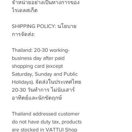
จำหน่ายอย่างเป็นทางการของ
ไรเดลสเก็ต
SHIPPING POLICY: นโยบาย
การจัดส่ง:
Thailand: 20-30 working-
business day after paid
shopping card (except
Saturday, Sunday and Public
Holidays). จัดส่งในประเทศไทย
20-30 วันทำการ ไม่นับเสาร์
อาทิตย์และนักขัตฤกษ์
Thailand addressed customer
do not have duty tax, products
are stocked in VATTUI Shop