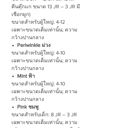
ตีนตุ๊กแก ขนาด 13 JR – 3 JR มี
เชือกผูก)
ขนาดสำหรับผู้ใหญ่: 4-12
เฉพาะขนาดเต็มเท่านั้น; ความ
กว้างปานกลาง
Periwinkle ม่วง
ขนาดสำหรับผู้ใหญ่: 4-10
เฉพาะขนาดเต็มเท่านั้น; ความ
กว้างปานกลาง
Mint ฟ้า
ขนาดสำหรับผู้ใหญ่: 4-10
เฉพาะขนาดเต็มเท่านั้น; ความ
กว้างปานกลาง
Pink ชมพู
ขนาดสำหรับเด็ก: 8 JR – 3 JR
เฉพาะขนาดเต็มเท่านั้น; ความ