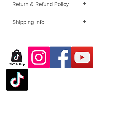
Return & Refund Policy
Please download form and fill in
Shipping Info
to us:
Exchange/Return Merchandise
SHIPPING POLICY: นโยบายการจัด
Authorization Form
ส่ง:
Thailand: 3-7 working-business
Dear Customer,
day after paid shopping card
Thank you for purchasing skate
(except Saturday, Sunday and
products from VATTUI Company
Public Holidays). จัดส่งใน
Limited, that you buy for
ประเทศไทย 3-7 วันทำการ ไม่
Atomskate collections (Luigino,
นับเสาร์อาทิตย์และนักขัตฤกษ์
Jackson, Atom Wheels, Bionic
Outside Thailand: 7-23
Bearings and Atom Protective
working-business day after
Gear). We regret that you have
paid shopping card (except
experienced some problems. We
Saturday, Sunday, Thailand
Home
are committed to your satisfaction
Public Holidays and
and will happily process your
Shop
International Public Holidays).
return/exchange accordingly to
จัดส่งในนอกประเทศไทย 7-23