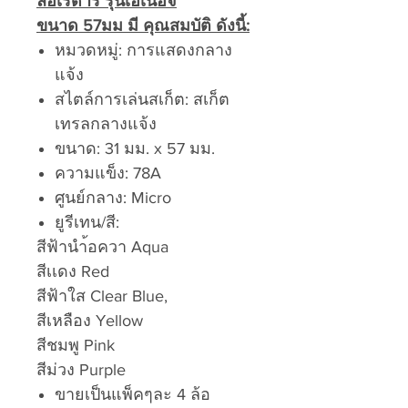
ล้อเรดาร์ รุ่นเอเนอจี
ขนาด 57มม มี คุณสมบัติ ดังนี้:
หมวดหมู่: การแสดงกลาง
แจ้ง
สไตล์การเล่นสเก็ต: สเก็ต
เทรลกลางแจ้ง
ขนาด: 31 มม. x 57 มม.
ความแข็ง: 78A
ศูนย์กลาง: Micro
ยูรีเทน/สี:
สีฟ้านำ้อควา Aqua
สีเเดง Red
สีฟ้าใส Clear Blue,
สีเหลือง Yellow
สีชมพู Pink
สีม่วง Purple
ขายเป็นแพ็คๆละ 4 ล้อ