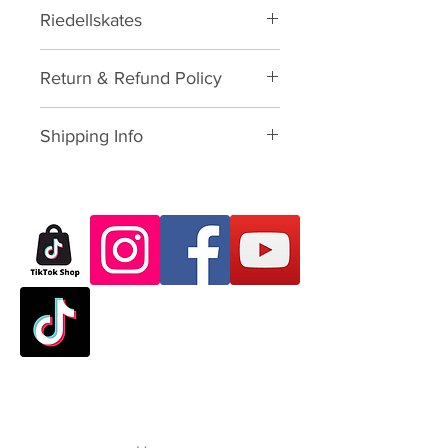
Riedellskates
Tools
Return & Refund Policy
Please download form and fill in
Shipping Info
to us:
Exchange/Return Merchandise
SHIPPING POLICY: นโยบายการจัด
Authorization Form
ส่ง:
Thailand: 3-7 working-business
Dear Customer,
day after paid shopping card
Thank you for purchasing skate
(except Saturday, Sunday and
products from VATTUI Company
Public Holidays). จัดส่งใน
Limited, that you buy for
ประเทศไทย 3-7 วันทำการ ไม่
Atomskate collections (Luigino,
นับเสาร์อาทิตย์และนักขัตฤกษ์
Jackson, Atom Wheels, Bionic
Outside Thailand: 7-23
Bearings and Atom Protective
working-business day after
Gear). We regret that you have
paid shopping card (except
experienced some problems. We
Saturday, Sunday, Thailand