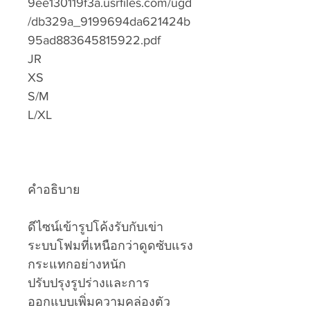
9ee130119f3a.usrfiles.com/ugd
/db329a_9199694da621424b
95ad883645815922.pdf
JR
XS
S/M
L/XL
คำอธิบาย
ดีไซน์เข้ารูปโค้งรับกับเข่า
ระบบโฟมที่เหนือกว่าดูดซับแรง
กระแทกอย่างหนัก
ปรับปรุงรูปร่างและการ
ออกแบบเพิ่มความคล่องตัว