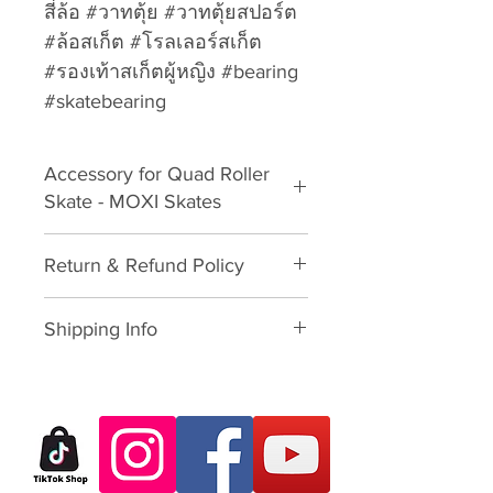
สี่ล้อ #วาทตุ้ย #วาทตุ้ยสปอร์ต
#ล้อสเก็ต #โรลเลอร์สเก็ต
#รองเท้าสเก็ตผู้หญิง #bearing
#skatebearing
Accessory for Quad Roller
Skate - MOXI Skates
Protective Gear
Return & Refund Policy
Please download form and fill in
Shipping Info
to us:
Exchange/Return Merchandise
SHIPPING POLICY: นโยบายการจัด
Authorization Form
ส่ง:
Thailand: 3-7 working-business
Dear Customer,
day after paid shopping card
Thank you for purchasing skate
(except Saturday, Sunday and