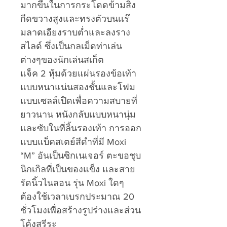
มากขึ้นในการกระโดดข้ามสิ่ง
กีดขวางสูงและทรงตัวบนเเร๊
มลาดเอียงราบต่ำและลงราง
สไลด์ ซึ่งเป็นกลเม็ดท่าเล่น
ต่างๆของนักเล่นสเก็ต
แจ็ค 2 หุ้มด้วยแผ่นรองข้อเท้า
แบบหนาแน่นสองชั้นและโฟม
แบบเซลล์เปิดเพื่อความสบายที่
ยาวนาน หนังกลับเเบบหนานุ่ม
และซับในที่ลิ้นรองเท้า การออก
แบบแบ็คสเตย์สีดำที่มี Moxi
“M” อันเป็นซิกเนเจอร์ ตะขอชุบ
นิกเกิลที่เป็นของแข็ง และสาย
รัดนิ้วไนลอน รุ่น Moxi ใดๆ
ต้องใช้เวลาเบรกประมาณ 20
ชั่วโมงเพื่อสร้างรูปร่างและส่วน
โค้งสรีระ