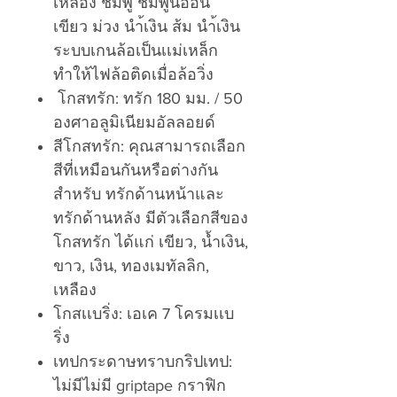
เหลือง ชมพู ชมพูนิออน
เขียว ม่วง นำ้เงิน ส้ม นำ้เงิน
ระบบเกนล้อเป็นเเม่เหล็ก
ทำให้ไฟล้อติดเมื่อล้อวิ่ง
โกสทรัก: ทรัก 180 มม. / 50
องศาอลูมิเนียมอัลลอยด์
สีโกสทรัก: คุณสามารถเลือก
สีที่เหมือนกันหรือต่างกัน
สำหรับ ทรักด้านหน้าและ
ทรักด้านหลัง มีตัวเลือกสีของ
โกสทรัก ได้แก่ เขียว, น้ำเงิน,
ขาว, เงิน, ทองเมทัลลิก,
เหลือง
โกสเเบริ่ง: เอเค 7 โครมเเบ
ริ่ง
เทปกระดาษทราบกริปเทป:
ไม่มีไม่มี griptape กราฟิก