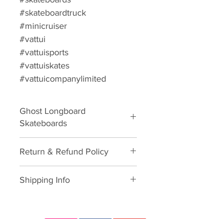
#skateboardtruck
#minicruiser
#vattui
#vattuisports
#vattuiskates
#vattuicompanylimited
Ghost Longboard
Skateboards
Complete Skateboard
Return & Refund Policy
Please download form and fill in
Shipping Info
to us:
Exchange/Return Merchandise
We will provide you the currier
Authorization Form
rate by destination showing when