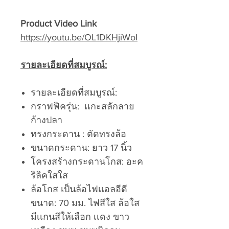
Product Video Link
https://youtu.be/OL1DKHjiWoI
รายละเอียดที่สมบูรณ์:
รายละเอียดที่สมบูรณ์:
กราฟฟิครุ่น: เเกะสลักลาย
ก้างปลา
ทรงกระดาน : ตัดทรงล้อ
ขนาดกระดาน: ยาว 17 นิ้ว
โครงสร้างกระดานโกส: อะค
ริลิคใสใส
ล้อโกส เป็นล้อไฟเเอลอีดี
ขนาด: 70 มม. ไฟสีใส ล้อใส
มีเเกนสีให้เลือก เเดง ขาว