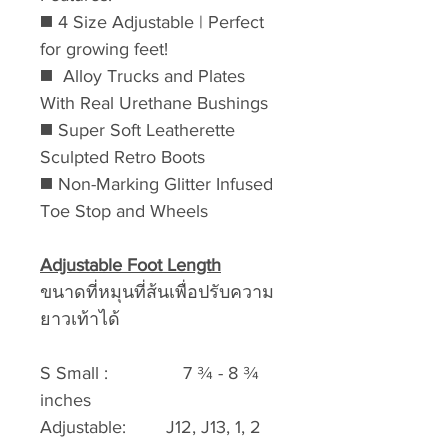
◼️‎ 4 Size Adjustable | Perfect
for growing feet!
◼️‎ ‎ ‎Alloy Trucks and Plates
With Real Urethane Bushings
◼️‎ Super Soft Leatherette
Sculpted Retro Boots
◼️‎ Non-Marking Glitter Infused
Toe Stop and Wheels
Adjustable Foot Length
ขนาดที่หมุนที่ส้นเพื่อปรับความ
ยาวเท้าได้
S Small : 7 ¾ - 8 ¾
inches
Adjustable: J12, J13, 1, 2