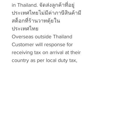
in Thailand. จัดส่งลูกค้าที่อยู่
ประเทศไทยไม่มีค่าภาษีสินค้ามี
สต็อกที่ร้านวาทตุ้ยใน
ประเทศไทย
Overseas outside Thailand
Customer will response for
receiving tax on arrival at their
country as per local duty tax,
paying by customer. The
shipping company or your
country’s post office will
inform you when delivery your
door-to-door at your address
to pay by cash, credit card, or
wire transfer money. ลูกค้าจะ
ตอบรับภาษีเมื่อเดินทางมาถึง