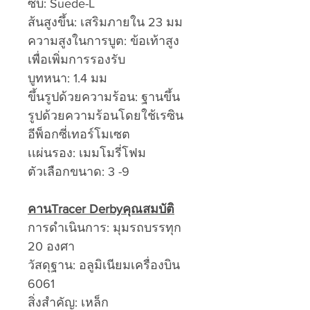
ซับ: Suede-L
ส้นสูงขึ้น: เสริมภายใน 23 มม
ความสูงในการบูต: ข้อเท้าสูง
เพื่อเพิ่มการรองรับ
บูทหนา: 1.4 มม
ขึ้นรูปด้วยความร้อน: ฐานขึ้น
รูปด้วยความร้อนโดยใช้เรซิน
อีพ็อกซี่เทอร์โมเซต
เเผ่นรอง: เมมโมรี่โฟม
ตัวเลือกขนาด: 3 -9
คานTracer Derbyคุณสมบัติ
การดำเนินการ: มุมรถบรรทุก
20 องศา
วัสดุฐาน: อลูมิเนียมเครื่องบิน
6061
สิ่งสำคัญ: เหล็ก