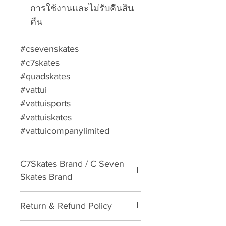
การใช้งานและไม่รับคืนสิน
คืน
#csevenskates
#c7skates
#quadskates
#vattui
#vattuisports
#vattuiskates
#vattuicompanylimited
C7Skates Brand / C Seven
Skates Brand
Quad Roller Skates
Return & Refund Policy