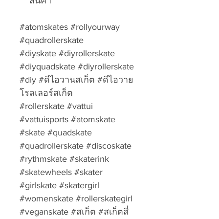
สินค้า
#atomskates #rollyourway
#quadrollerskate
#diyskate #diyrollerskate
#diyquadskate #diyrollerskate
#diy #ดีไอวานสเก็ต #ดีไอวาย
โรลเลอร์สเก็ต
#rollerskate #vattui
#vattuisports #atomskate
#skate #quadskate
#quadrollerskate #discoskate
#rythmskate #skaterink
#skatewheels #skater
#girlskate #skatergirl
#womenskate #rollerskategirl
#veganskate #สเก็ต #สเก็ตสี่