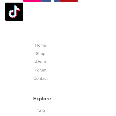
products from VATTUI Company
Public Holidays). จัดส่งใน
Limited, that you buy for
ประเทศไทย 3-7 วันทำการ ไม่
Atomskate collections (Luigino,
นับเสาร์อาทิตย์และนักขัตฤกษ์
Jackson, Atom Wheels, Bionic
Outside Thailand: 7-23
Bearings and Atom Protective
working-business day after
Gear). We regret that you have
paid shopping card (except
experienced some problems. We
Saturday, Sunday, Thailand
Home
are committed to your satisfaction
Public Holidays and
and will happily process your
Shop
International Public Holidays).
return/exchange accordingly to
จัดส่งในนอกประเทศไทย 7-23
About
our policies, but please follow our
วันทำการ ไม่นับเสาร์อาทิตย์
Forum
procedures. To exchange the
นักขัตฤกษ์ไทยและนักขัตฤกษ์
item, please follow the steps
Contact
นานาชาติ
below:
To ensure that you are properly
LOCAL DUTY TAX for Delivery
credited, obtain
Explore
outside Thailand Customer: ภาษี
Return/Exchange Merchandise
อากรท้องถิ่น ส่งนอกประเทศไทย
Sports & Lifestyle
Authorization Number (RMA#)
Thailand addressed customer
FAQ
by sending an e-mail to