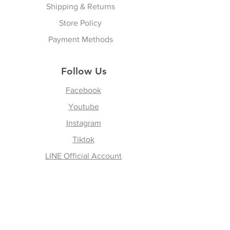
do not have duty tax, products
Shipping & Returns
vattuicompanylimited.com.
are stocked in VATTUI Shop in
You must have the RMA and
Store Policy
Thailand. จัดส่งลูกค้าที่อยู่
product receipt before any
ประเทศไทยไม่มีค่าภาษีสินค้ามี
Payment Methods
exchanges are accepted by
สต็อกที่ร้านวาทตุ้ยใน
VATTUI COMPANY LIMITED.
ประเทศไทย
Follow Us
No exchanges are accepted
Overseas outside Thailand
without an
RMA number
and
Customer will response for
Facebook
receipt number.
receiving tax on arrival at their
Youtube
country as per local duty tax,
Pack the product/s securely
Instagram
paying by customer. The
using original packing material.
shipping company or your
Tiktok
Remember, this is still your
country’s post office will inform
LINE Official Account
property and therefore, we will
you when delivery your door-
not be responsible for any
to-door at your address to pay
shipping damage.
by cash, credit card, or wire
transfer money. ลูกค้าจะตอบรับ
Join our Newsletter
Write the Return Merchandise
ภาษีเมื่อเดินทางมาถึงประเทศ
Authorization Number on each
ของตนตามภาษีอากรท้องถิ่น