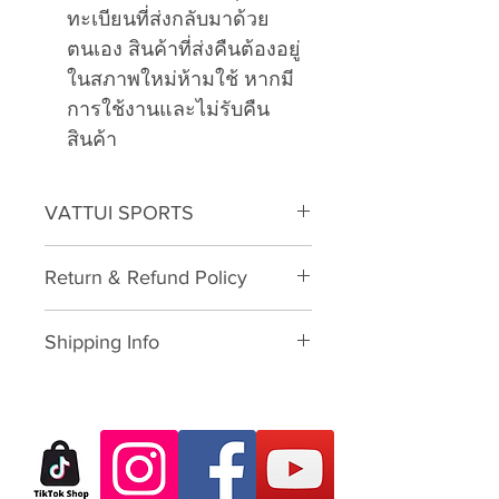
ทะเบียนที่ส่งกลับมาด้วย
ตนเอง สินค้าที่ส่งคืนต้องอยู่
ในสภาพใหม่ห้ามใช้ หากมี
การใช้งานและไม่รับคืน
สินค้า
VATTUI SPORTS
VATTUI Branded for Custom
Return & Refund Policy
Skates
Please download form and fill in
Shipping Info
to us:
Exchange/Return Merchandise
SHIPPING POLICY: นโยบายการจัด
Authorization Form
ส่ง:
Thailand: 3-7 working-business
Dear Customer,
day after paid shopping card
Thank you for purchasing skate
(except Saturday, Sunday and