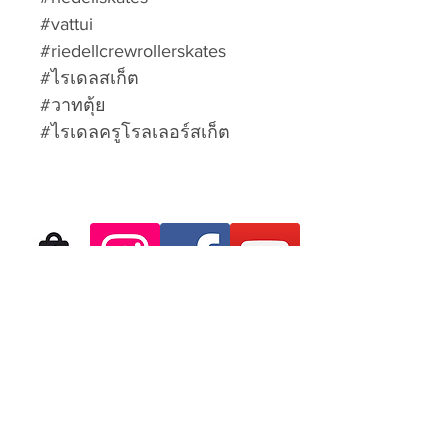
#vattui
#riedellcrewrollerskates
#ไรเดลสเก็ต
#วาทตุ้ย
#ไรเดลครูโรลเลอร์สเก็ต