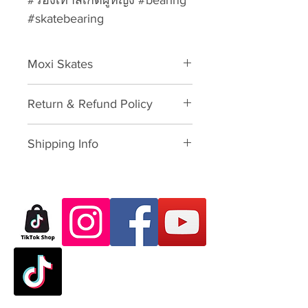
#รองเท้าสเก็ตผู้หญิง #bearing
#skatebearing
Moxi Skates
Accessories
Return & Refund Policy
Please download form and fill in
Shipping Info
to us:
Exchange/Return Merchandise
SHIPPING POLICY: นโยบายการจัด
Authorization Form
ส่ง:
Thailand: 3-7 working-business
Dear Customer,
day after paid shopping card
Thank you for purchasing skate
(except Saturday, Sunday and
products from VATTUI Company
Public Holidays). จัดส่งใน
Limited, that you buy for
ประเทศไทย 3-7 วันทำการ ไม่
Atomskate collections (Luigino,
นับเสาร์อาทิตย์และนักขัตฤกษ์
Jackson, Atom Wheels, Bionic
Outside Thailand: 7-23