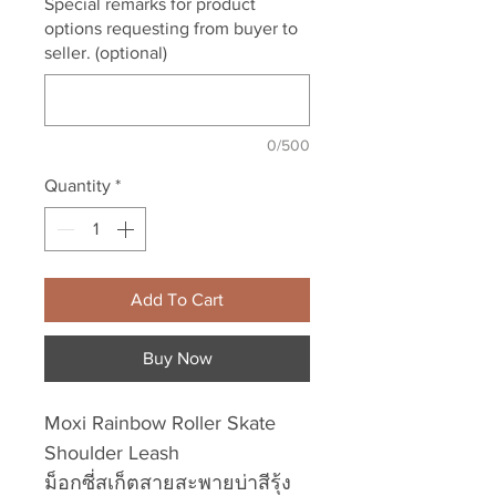
Special remarks for product
options requesting from buyer to
seller. (optional)
0/500
Quantity
*
Add To Cart
Buy Now
Moxi Rainbow Roller Skate
Shoulder Leash
ม็อกซี่สเก็ตสายสะพายบ่าสีรุ้ง