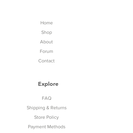
Bearings and Atom Protective
working-business day after
Gear). We regret that you have
paid shopping card (except
experienced some problems. We
Saturday, Sunday, Thailand
Home
are committed to your satisfaction
Public Holidays and
and will happily process your
Shop
International Public Holidays).
return/exchange accordingly to
จัดส่งในนอกประเทศไทย 7-23
About
our policies, but please follow our
วันทำการ ไม่นับเสาร์อาทิตย์
Forum
procedures. To exchange the
นักขัตฤกษ์ไทยและนักขัตฤกษ์
item, please follow the steps
Contact
นานาชาติ
below:
To ensure that you are properly
LOCAL DUTY TAX for Delivery
credited, obtain
Explore
outside Thailand Customer: ภาษี
Return/Exchange Merchandise
อากรท้องถิ่น ส่งนอกประเทศไทย
Sports & Lifestyle
Authorization Number (RMA#)
Thailand addressed customer
FAQ
by sending an e-mail to
do not have duty tax, products
Shipping & Returns
vattuicompanylimited.com.
are stocked in VATTUI Shop in
You must have the RMA and
Store Policy
Thailand. จัดส่งลูกค้าที่อยู่
product receipt before any
ประเทศไทยไม่มีค่าภาษีสินค้ามี
Payment Methods
exchanges are accepted by