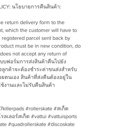
6. The shipment mu
Y: นโยบายการคืนสินค้า:
will not accept “fr
7. E-mail a copy of
he return delivery form to the
vattuicompanylimi
t, which the customer will have to
tracking number of
e registered parcel sent back by
goods. Exchanges a
receipt, and refund
product must be in new condition, do
60 days of processi
t does not accept any return of
applied to cover ou
บบฟอร์มการส่งสินค้าคืนไปยัง
fees, packing, ship
งลูกค้าจะต้องชำระค่าขนส่งสำหรับ
expenses, unless an
วยตนเอง สินค้าที่ส่งคืนต้องอยู่ใน
Shipping charges a
ช้งานและไม่รับคืนสินค้า
restocking fee wil
done to the items o
not-as-new conditi
Best Regards,
illerpads #rollerskate #สเก็ต
VATTUI COMPANY
เลอร์สเก็ต #vattui #vattuisports
te #quadrollerskate #discoskate
Return/ Exchange 