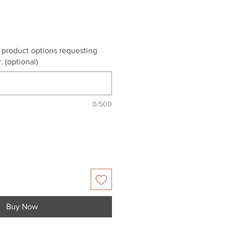
r product options requesting
. (optional)
0/500
Buy Now