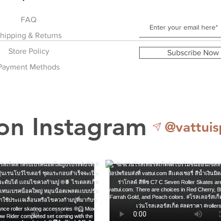
N
Address
FAQ
Ci
hipping & Returns
Pro
Country
Store Policy
Subscribe Now
Payment Methods
Payment method fo
only: Check approp
 on Instagram
@vattuis