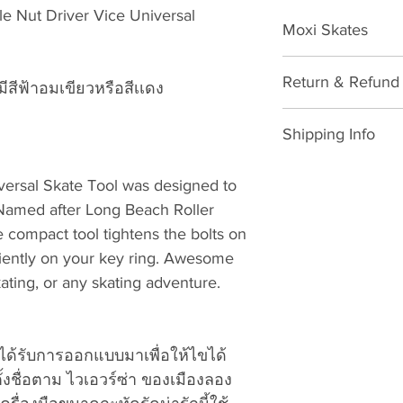
le Nut Driver Vice Universal
Moxi Skates
Accessories
Return & Refund 
มีสีฟ้าอมเขียวหรือสีเเดง
Please download for
Shipping Info
Exchange/Return M
SHIPPING POLICY: 
Dear Customer,
versal Skate Tool was designed to
Thailand: 3-7 wo
Thank you for purc
 Named after Long Beach Roller
shopping card (
VATTUI Company Li
e compact tool tightens the bolts on
Public Holidays
Atomskate collecti
iently on your key ring. Awesome
ทำการ ไม่นับเสา
Wheels, Bionic Bea
Outside Thailan
kating, or any skating adventure.
Gear). We regret t
after paid shopp
problems. We are c
Sunday, Thailan
and will happily p
International Pu
ได้รับการออกแบบมาเพื่อให้ไขได้
accordingly to our 
ประเทศไทย 7-23 
procedures. To exc
งชื่อตาม ไวเอวร์ซ่า ของเมืองลอง
นักขัตฤกษ์ไทยแ
the steps below: