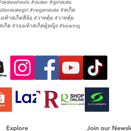
#skatewheels #skater #girlskate
ALL RETURNS SHIP
llerskategirl #veganskate #สเก็ต
Beach Road, Nong
รองเท้าสเก็ตสี่ล้อ #วาทตุ้ย #วาทตุ้ย
Chonburi Province
เก็ต #รองเท้าสเก็ตผู้หญิง #bearing
RMA#
Shipping Company
Shipping Tracking
Daytime Phone:
Evening Phone:
E-mail Phone:
Model Number or D
(s):
Model or Descriptio
exchange:
Description of pro
Attach Proof of Pur
mail or your packin
purchase.
Explore
Join our Newsl