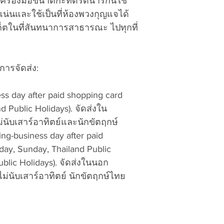
เครื่องมือขนาดกะทัดรัดน่ารักนี้ใช้
To ensure that y
แน่นและใช้เป็นที่ห้องพวงกุญแจได้
LOCAL DUTY TAX fo
Return/Exchang
็ตในที่สันทนาการสาธารณะ ไปทุกที่
Customer: ภาษีอาก
Number (RMA#
Thailand addres
vattuicompanyli
tax, products a
RMA and product
Thailand. จัดส่งล
ารจัดส่ง:
are accepted 
ภาษีสินค้ามีสต็
No exchanges a
Overseas outsid
number
and rec
ess day after paid shopping card
response for rece
d Public Holidays). จัดส่งใน
country as per l
Pack the product
นับเสาร์อาทิตย์และนักขัตฤกษ์
customer. The s
packing material
ing-business day after paid
country’s post o
property and the
delivery your do
day, Sunday, Thailand Public
responsible for
pay by cash, cre
ublic Holidays). จัดส่งในนอก
ลูกค้าจะตอบรับภ
่นับเสาร์อาทิตย์ นักขัตฤกษ์ไทย
Write the Retur
ของตนตามภาษีอ
Number on each
บริษัท ขนส่งจะแจ
ของคุณเพื่อชำร
Include the foll
เงินผ่านธนาคาร