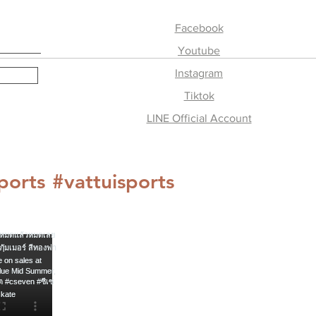
ame:
Facebook
ty:
Youtube
vince
Instagram
Tiktok
r balance owing on exchange
LINE Official Account
riate
ports
#vattuisports