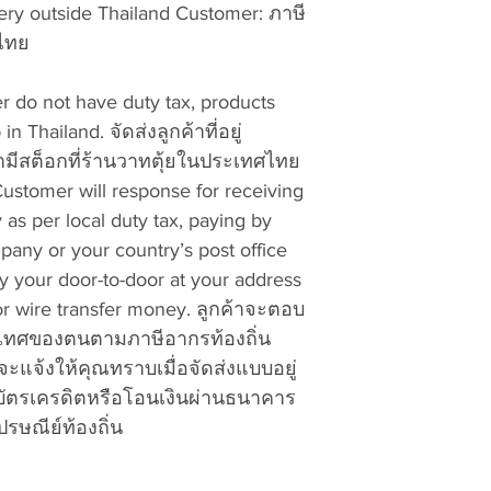
separate Retur
y outside Thailand Customer: ภาษี
ไปรษณีย์ท้องถิ่น
ศไทย
Please contact us i
a.
Return Merchand
+66-634565592 or
b. Your Name, ship
vattuicompanylimi
 do not have duty tax, products
telephone number.
 Thailand. จัดส่งลูกค้าที่อยู่
c. Model and descri
ามีสต็อกที่ร้านวาทตุ้ยในประเทศไทย
want to exchange f
d. Description of t
ustomer will response for receiving
specific.
y as per local duty tax, paying by
e. Proof of Purchas
any or your country’s post office
or your packing sli
y your door-to-door at your address
date.
 or wire transfer money. ลูกค้าจะตอบ
5. Use Thailand Po
ระเทศของตนตามภาษีอากรท้องถิ่น
Thailand currier del
จะแจ้งให้คุณทราบเมื่อจัดส่งแบบอยู่
Ninjaman, etc..). I
บัตรเครดิตหรือโอนเงินผ่านธนาคาร
the package(s) to t
VATTUI COMPANY L
รษณีย์ท้องถิ่น
Beach Road Soi 20
Chonburi 20150 Th