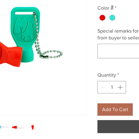
Color สี
*
Special remarks fo
from buyer to seller
Quantity
*
Add To Cart