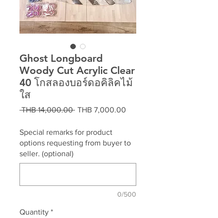
Ghost Longboard
Woody Cut Acrylic Clear
40 โกสลองบอร์ดอคิลิคไม้
ใส
Regular
Sale
 THB 14,000.00 
THB 7,000.00
Price
Price
Special remarks for product
options requesting from buyer to
seller. (optional)
0/500
Quantity
*