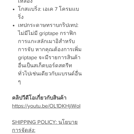
เหลือง
โกสเเบริ่ง: เอเค 7 โครมเเบ
ริ่ง
เทปกระดาษทราบกริปเทป:
ไม่มีไม่มี griptape กราฟิก
การแกะสลักเมาอิสำหรับ
การจับ หากคุณต้องการเพิ่ม
griptape จะมีรายการสินค้า
อื่นเป็นสเก็ตบอร์ดสตรีท
ทั่วไปเช่นเดียวกับแบรนด์อื่น
ๆ
คลิปวีดีโอเกี่ยวกับสินค้า
https://youtu.be/OL1DKHjiWoI
SHIPPING POLICY: นโยบาย
การจัดส่ง: