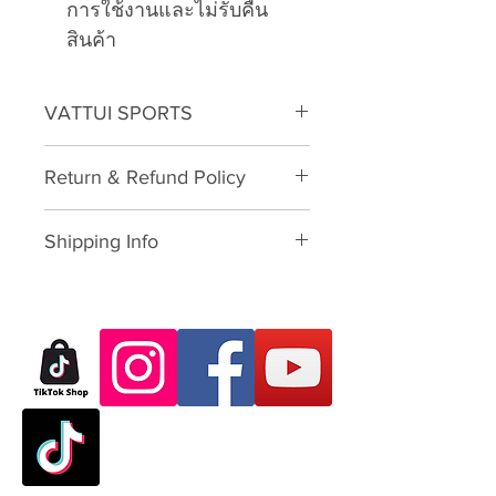
การใช้งานและไม่รับคืน
สินค้า
VATTUI SPORTS
VATTUI Branded Polyester
Return & Refund Policy
Fabric Shoulder Leash for
Carrying Sport Equipment
Please download form and fill in
Shipping Info
to us:
Exchange/Return Merchandise
We will provide you the currier
Authorization Form
rate by weight for pre-order
preorder products to delivery at
Dear Customer,
your address. Product will confirm
Thank you for purchasing skate
to delivery once you have fully-
products from VATTUI Company
pre-paid products and shipping
Limited, that you buy for
fees.
Atomskate collections (Luigino,
Please contact us if you have any
Jackson, Atom Wheels, Bionic