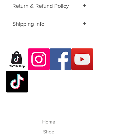
ATOM Roller Skate Plate Axel
Return & Refund Policy
Lock Nut for Axel Wheels
Please download form and fill in
Shipping Info
to us:
Exchange/Return Merchandise
SHIPPING POLICY:
นโยบายการจัด
Authorization Form
ส่ง:
Click here to see shipping rates
Dear Customer,
and number days for delivery.
Thank you for purchasing skate
The shipping/postage rate will
products from VATTUI Company
show when check-out the
Limited, that you buy for
shopping cart payment.
คลิกที่
Atomskate collections (Luigino,
นี่เพื่อดูอัตราค่าจัดส่งและจำนวน
Jackson, Atom Wheels, Bionic
วันในการจัดส่ง อัตราค่าขนส่ง /
Bearings and Atom Protective
ไปรษณีย์จะแสดงเมื่อชำระเงิน
Gear). We regret that you have
ด้วยตะกร้าสินค้า
experienced some problems. We
https://db329a3f-02d8-4533-
Home
are committed to your satisfaction
9976-
and will happily process your
Shop
9ee130119f3a.usrfiles.com/ugd/db
return/exchange accordingly to