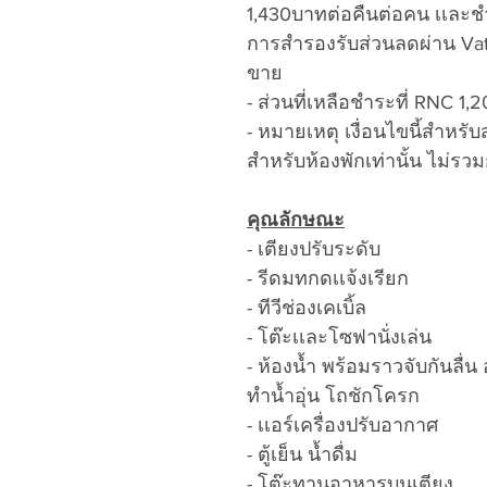
1,430บาทต่อคืนต่อคน เเละชำ
การสำรองรับส่วนลดผ่าน Vatt
ขาย
- ส่วนที่เหลือชำระที่ RNC 1
- หมายเหตุ เงื่อนไขนี้สำหรับ
สำหรับห้องพักเท่านั้น ไม่รว
คุณลักษณะ
- เตียงปรับระดับ
- รีดมทกดเเจ้งเรียก
- ทีวีช่องเคเบิ้ล
- โต๊ะเเละโซฟานั่งเล่น
- ห้องน้ำ พร้อมราวจับกันลื่น อ
ทำน้ำอุ่น โถชักโครก
- เเอร์เครื่องปรับอากาศ
- ตู้เย็น น้ำดื่ม
- โต๊ะทานอาหารบนเตียง