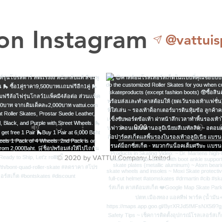
 on Instagram
@vattuis
© 2020 by VATTUI Company Limited