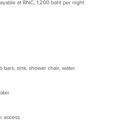
payable at RNC, 1,200 baht per night
b bars, sink, shower chair, water
water
ir access