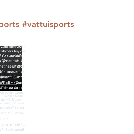
ports
#vattuisports